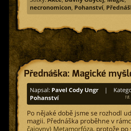
necronomicon
,
Pohanství
,
Přednáš
Přednáška: Magické myšl
Napsal:
Pavel Cody Ungr
|
Katego
Pohanství
18.
Po nějaké době jsme se rozhodl u
magii. Přednáška proběhne v rám
čajovny) Metamorfóza
, protože po