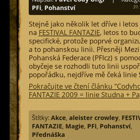
PFi
,
Pohanství
31.
Stejně jako několik let dříve i leto
na
FESTIVAL FANTAZIE
, letos to b
specifické, protože poprvé organi
a to pohanskou linii. Přesněji Mez
Pohanská Federace (PFIcz) s pomo
obyčeje se rozhodli tuto linii uspoř
popořádku, nejdříve mě čeká linie
Pokračujte ve čtení článku “Codyh
FANTAZIE 2009 = linie Studna + P
Štítky:
Akce
,
aleister crowley
,
FESTI
FANTAZIE
,
Magie
,
PFi
,
Pohanství
,
Přednáška