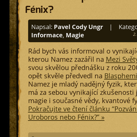
Fénix?
Napsal:
Pavel Cody Ungr
|
Katego
Informace
,
Magie
2
Rád bych vás informoval o vynikají
kterou Namez zazářil na
Mezi Svět
svou skvělou přednášku z roku 20
opět skvěle předvedl na
Blasphem
Namez je mladý nadějný fyzik, kter
má za sebou vynikající zkušenosti j
magie i současné vědy, kvantové f
Pokračujte ve čtení článku “Pozvá
Uroboros nebo Fénix?” »