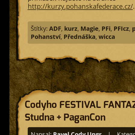
http://kurzy.pohanskafederace.cz/
.
Štítky:
ADF
,
kurz
,
Magie
,
PFi
,
PFIcz
,
Pohanství
,
Přednáška
,
wicca
Codyho FESTIVAL FANTAZI
Studna + PaganCon
Napsal:
Pavel Cody Ungr
|
Katego