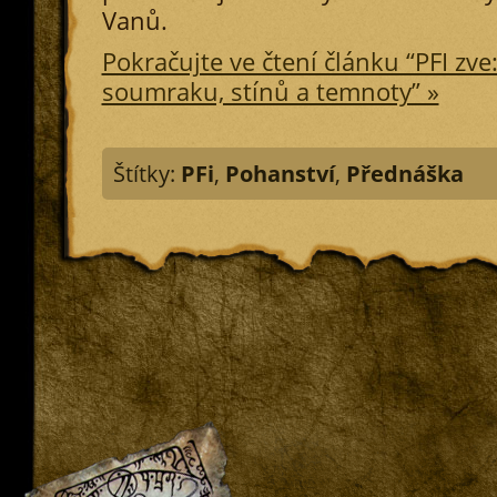
Vanů.
Pokračujte ve čtení článku “PFI zve
soumraku, stínů a temnoty” »
Štítky:
PFi
,
Pohanství
,
Přednáška