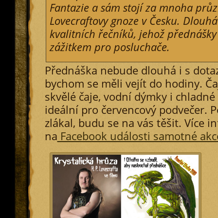
Fantazie a sám stojí za mnoha průz
Lovecraftovy gnoze v Česku. Dlouhá 
kvalitních řečníků, jehož přednášky
zážitkem pro posluchače.
Přednáška nebude dlouhá i s dotaz
bychom se měli vejít do hodiny. Ča
skvělé čaje, vodní dýmky i chladné
ideální pro červencový podvečer. 
zlákal, budu se na vás těšit. Více i
na
Facebook události samotné akc