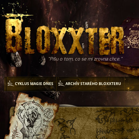
Píšu o tom, co se mi zrovna chce.
CYKLUS MAGIE DNES
ARCHÍV STARÉHO BLOXXTERU