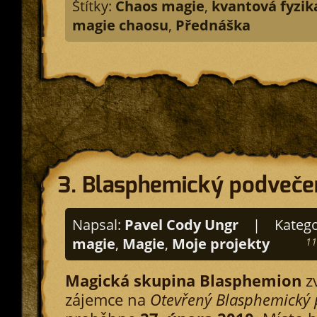
Štítky:
Chaos magie
,
kvantová fyzik
magie chaosu
,
Přednáška
3. Blasphemický podveče
Napsal:
Pavel Cody Ungr
|
Katego
magie
,
Magie
,
Moje projekty
11
Magická skupina Blasphemion
z
zájemce na
Otevřený Blasphemický 