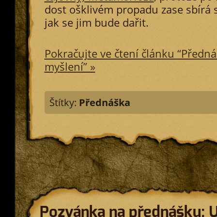
dost ošklivém propadu zase sbírá s
jak se jim bude dařit.
Pokračujte ve čtení článku “Předn
myšlení” »
Štítky:
Přednáška
Pozvánka na přednášku: 