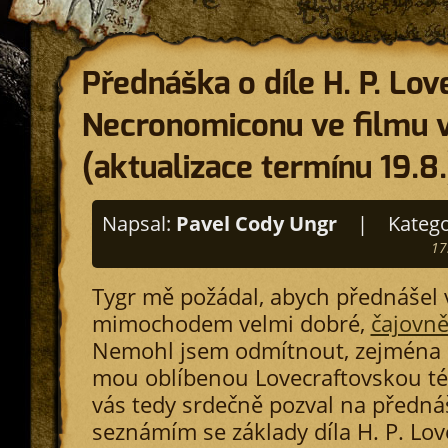
Přednáška o díle H. P. Lov
Necronomiconu ve filmu 
(aktualizace termínu 19.8.
Napsal:
Pavel Cody Ungr
|
Katego
17
Tygr mě požádal, abych přednášel v
mimochodem velmi dobré,
čajovn
Nemohl jsem odmítnout, zejména 
mou oblíbenou Lovecraftovskou té
vás tedy srdečně pozval na předná
seznámím se základy díla H. P. Lov