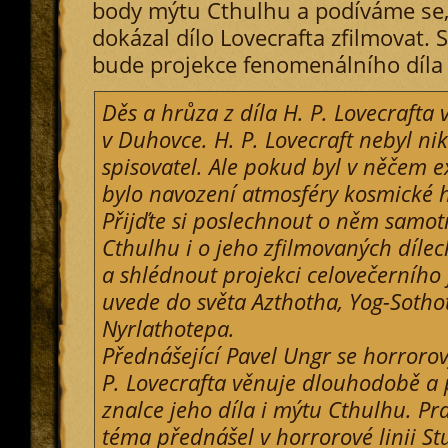
body mýtu Cthulhu a podíváme se,
dokázal dílo Lovecrafta zfilmovat. 
bude projekce fenomenálního díla
Děs a hrůza z díla H. P. Lovecrafta 
v Duhovce. H. P. Lovecraft nebyl nik
spisovatel. Ale pokud byl v něčem ex
bylo navození atmosféry kosmické 
Přijďte si poslechnout o něm samo
Cthulhu i o jeho zfilmovaných dílec
a shlédnout projekci celovečerního 
uvede do světa Azthotha, Yog-Soth
Nyrlathotepa.
Přednášející Pavel Ungr se horror
P. Lovecrafta věnuje dlouhodobě a 
znalce jeho díla i mýtu Cthulhu. Pr
téma přednášel v horrorové linii St