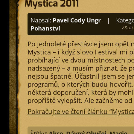
Mystica 2011
Napsal:
Pavel Cody Ungr
|
Katego
Pohanství
28. li
Po jednoleté přestávce jsem opět na
Mystica – i když slovo Festival mi p
probíhající ve dvou místnostech 
nadsazený – a musím přiznat, že po
nejsou špatné. Účastnil jsem se je
programů, o kterých budu hovořit,
některá doporučení, která by mohl
propříště vylepšit. Ale začněme od
Pokračujte ve čtení článku “Mystic
Štítky:
Akce
,
Dávný Obyčej
,
Magie
,