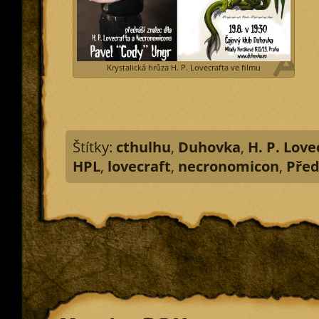
Krystalická hrůza H. P. Lovecrafta ve filmu
Štítky:
cthulhu
,
Duhovka
,
H. P. Love
HPL
,
lovecraft
,
necronomicon
,
Pře