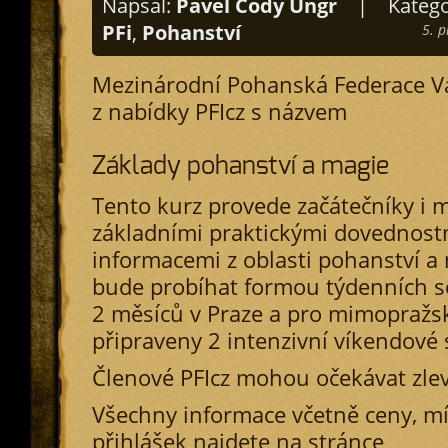
Napsal:
Pavel Cody Ungr
|
Katego
PFi
,
Pohanství
5. 
Mezinárodní Pohanská Federace Vá
z nabídky PFIcz s názvem
Základy pohanství a magie
Tento kurz provede začátečníky i m
základními praktickými dovednostm
informacemi z oblasti pohanství a 
bude probíhat formou týdenních 
2 měsíců v Praze a pro mimopražs
připraveny 2 intenzivní víkendové
Členové PFIcz mohou očekávat zle
Všechny informace včetně ceny, m
přihlášek najdete na stránce