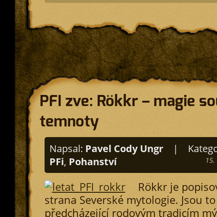
PFI zve: Rökkr – magie so
temnoty
Napsal:
Pavel Cody Ungr
|
Katego
PFi
,
Pohanství
15.
Rökkr je popiso
strana Severské mytologie. Jsou to
předcházející rodovým tradicím mý