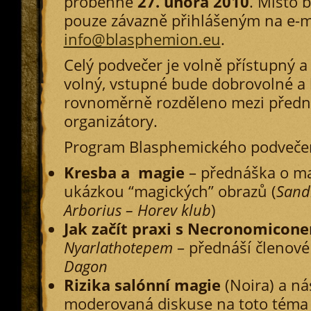
proběhne
27. února 2010
. Místo 
pouze závazně přihlášeným na e-m
info@blasphemion.eu
.
Celý podvečer je volně přístupný a 
volný, vstupné bude dobrovolné a
rovnoměrně rozděleno mezi předná
organizátory.
Program Blasphemického podveče
Kresba a magie
– přednáška o ma
ukázkou “magických” obrazů (
Sandr
Arborius – Horev klub
)
Jak začít praxi s Necronomicon
Nyarlathotepem
– přednáší členov
Dagon
Rizika salónní magie
(Noira) a n
moderovaná diskuse na toto téma 