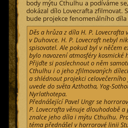
body mýtu Cthulhu a podíváme se,
dokázal dílo Lovecrafta zfilmovat. 
bude projekce fenomenálního díla
Děs a hrůza z díla H. P. Lovecrafta 
v Duhovce. H. P. Lovecraft nebyl nik
spisovatel. Ale pokud byl v něčem ex
bylo navození atmosféry kosmické 
Přijďte si poslechnout o něm samo
Cthulhu i o jeho zfilmovaných dílec
a shlédnout projekci celovečerního 
uvede do světa Azthotha, Yog-Soth
Nyrlathotepa.
Přednášející Pavel Ungr se horror
P. Lovecrafta věnuje dlouhodobě a 
znalce jeho díla i mýtu Cthulhu. Pr
téma přednášel v horrorové linii St