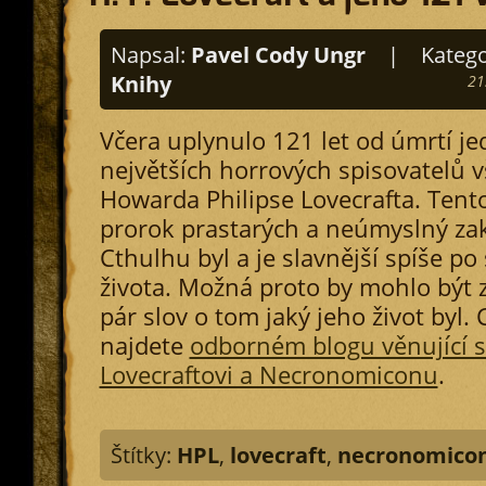
Napsal:
Pavel Cody Ungr
|
Katego
Knihy
21
Včera uplynulo 121 let od úmrtí j
největších horrových spisovatelů 
Howarda Philipse Lovecrafta. Ten
prorok prastarých a neúmyslný za
Cthulhu byl a je slavnější spíše po
života. Možná proto by mohlo být 
pár slov o tom jaký jeho život byl. 
najdete
odborném blogu věnující s
Lovecraftovi a Necronomiconu
.
Štítky:
HPL
,
lovecraft
,
necronomico