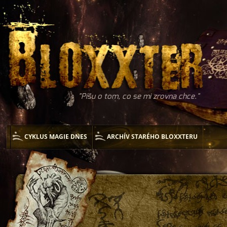
Píšu o tom, co se mi zrovna chce.
CYKLUS MAGIE DNES
ARCHÍV STARÉHO BLOXXTERU