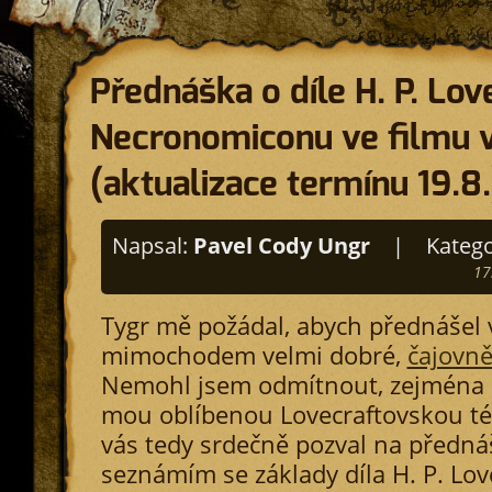
Přednáška o díle H. P. Lov
Necronomiconu ve filmu 
(aktualizace termínu 19.8.
Napsal:
Pavel Cody Ungr
|
Katego
17
Tygr mě požádal, abych přednášel v
mimochodem velmi dobré,
čajovn
Nemohl jsem odmítnout, zejména 
mou oblíbenou Lovecraftovskou té
vás tedy srdečně pozval na předná
seznámím se základy díla H. P. Lov