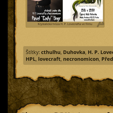
Krystalická hrůza H. P. Lovecrafta ve filmu
Štítky:
cthulhu
,
Duhovka
,
H. P. Love
HPL
,
lovecraft
,
necronomicon
,
Pře