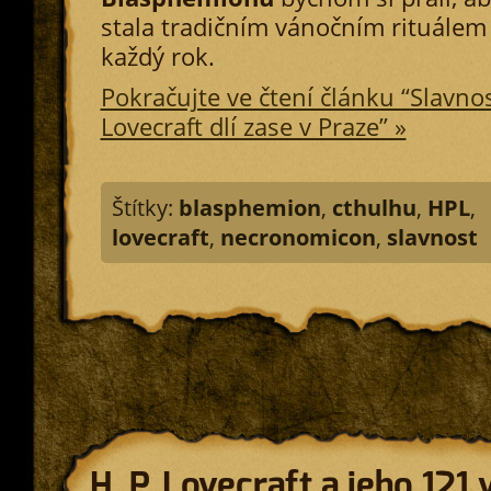
stala tradičním vánočním rituálem
každý rok.
Pokračujte ve čtení článku “Slavno
Lovecraft dlí zase v Praze” »
Štítky:
blasphemion
,
cthulhu
,
HPL
,
lovecraft
,
necronomicon
,
slavnost
H. P. Lovecraft a jeho 121 