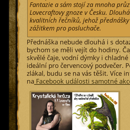
Fantazie a sám stojí za mnoha průz
Lovecraftovy gnoze v Česku. Dlouhá 
kvalitních řečníků, jehož přednášky
zážitkem pro posluchače.
Přednáška nebude dlouhá i s dotaz
bychom se měli vejít do hodiny. Ča
skvělé čaje, vodní dýmky i chladné
ideální pro červencový podvečer. 
zlákal, budu se na vás těšit. Více i
na
Facebook události samotné akc