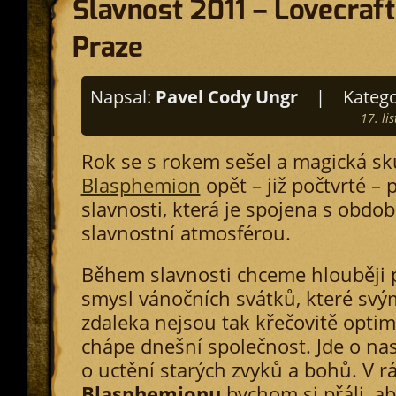
Slavnost 2011 – Lovecraft 
Praze
Napsal:
Pavel Cody Ungr
|
Katego
17. li
Rok se s rokem sešel a magická s
Blasphemion
opět – již počtvrté – 
slavnosti, která je spojena s obdob
slavnostní atmosférou.
Během slavnosti chceme hlouběji p
smysl vánočních svátků, které svý
zdaleka nejsou tak křečovitě optimi
chápe dnešní společnost. Jde o na
o uctění starých zvyků a bohů. V r
Blasphemionu
bychom si přáli, ab