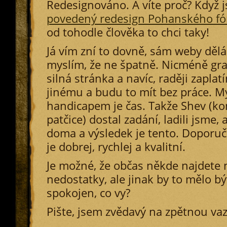
Redesignováno. A víte proč? Když j
povedený redesign Pohanského fó
od tohodle člověka to chci taky!
Já vím zní to dovně, sám weby dělám
myslím, že ne špatně. Nicméně gra
silná stránka a navíc, raději zapl
jinému a budu to mít bez práce. 
handicapem je čas. Takže Shev (kon
patčice) dostal zadání, ladili jsme, 
doma a výsledek je tento. Doporuč
je dobrej, rychlej a kvalitní.
Je možné, že občas někde najdete 
nedostatky, ale jinak by to mělo bý
spokojen, co vy?
Pište, jsem zvědavý na zpětnou va