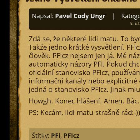
Napsal:
Pavel Cody Ungr
|
Katego
9. l
Zdá se, že některé lidi matu. To b
Takže jedno krátké vysvětlení. PFIc
člověk. PFIcz nejsem jen já. Mé ná
automaticky názory PFI. Pokud chc
oficiální stanovisko PFIcz, použív
informační kanály nebo explicitně d
jedná o stanovisko PFIcz. Jinak ml
Howgh. Konec hlášení. Amen. Bác.
PS: Kecám, lidi matu strašně rád:-)
Štítky:
PFi
,
PFIcz