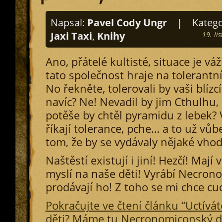
Napsal:
Pavel Cody Ungr
|
Katego
Jaxi Taxi
,
Knihy
19. li
Ano, přátelé kultisté, situace je váž
tato společnost hraje na tolerantní
No řekněte, tolerovali by vaši blízc
navíc? Ne! Nevadil by jim Cthulhu,
potěše by chtěl pyramidu z lebek? 
říkají tolerance, pche… a to už vů
tom, že by se vydávaly nějaké vh
Naštěstí existují i jiní! Hezčí! Mají
myslí na naše děti! Vyrábí Necron
prodávají ho! Z toho se mi chce cu
Pokračujte ve čtení článku “Uctívá
děti? Máme tu Necronomiconský d