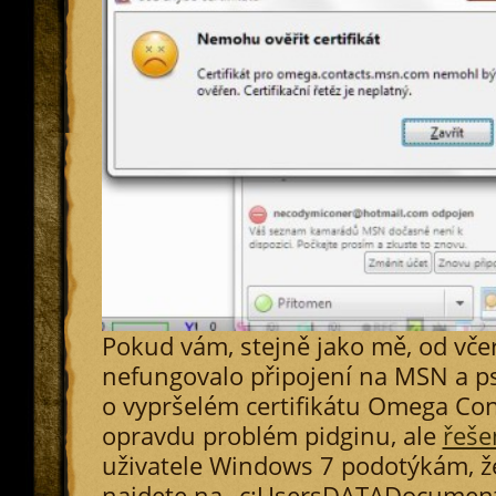
Pokud vám, stejně jako mě, od vče
nefungovalo připojení na MSN a p
o vypršelém certifikátu Omega Cont
opravdu problém pidginu, ale
řeše
uživatele Windows 7 podotýkám, 
najdete na „c:UsersDATADocumen