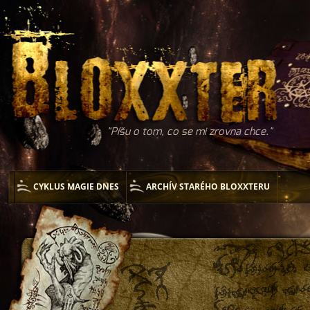
Píšu o tom, co se mi zrovna chce.
CYKLUS MAGIE DNES
ARCHÍV STARÉHO BLOXXTERU