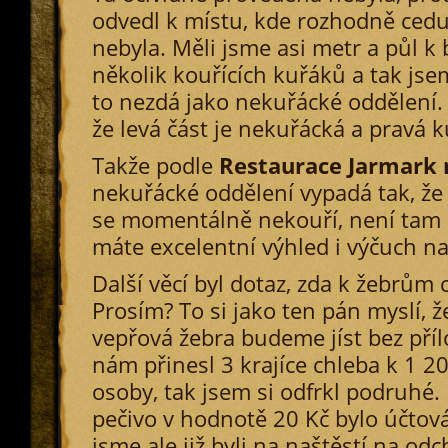
odvedl k místu, kde rozhodně cedu
nebyla. Měli jsme asi metr a půl k 
několik kouřících kuřáků a tak jse
to nezdá jako nekuřácké oddělení.
že levá část je nekuřácká a pravá k
Takže podle
Restaurace Jarmark 
nekuřácké oddělení vypadá tak, že 
se momentálně nekouří, není tam 
máte excelentní výhled i výčuch na
Další věcí byl dotaz, zda k žebrům
Prosím? To si jako ten pán myslí, ž
vepřová žebra budeme jíst bez přílo
nám přinesl 3 krajíce chleba k 1 2
osoby, tak jsem si odfrkl podruhé
pečivo v hodnotě 20 Kč bylo účtová
jsme ale již byli na naštěstí na od