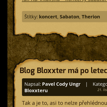
Štítky:
koncert
,
Sabaton
,
Therion
Blog Bloxxter má po lete
Napsal:
Pavel Cody Ungr
|
Katego
Bloxxteru
21. li
Tak a je to, asi to nelze přehlédnou