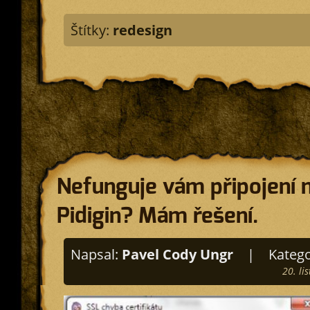
Štítky:
redesign
Nefunguje vám připojení 
Pidigin? Mám řešení.
Napsal:
Pavel Cody Ungr
|
Katego
20. li