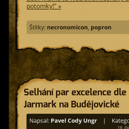
potomky!” »
Štítky:
necronomicon
,
popron
Selhání par excelence dle
Jarmark na Budějovické
Napsal:
Pavel Cody Ungr
|
Katego
19. li