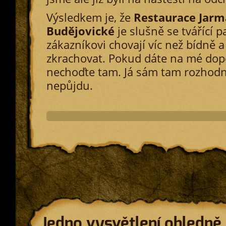
Výsledkem je, že
Restaurace Jarm
Budějovické
je slušně se tvářící pa
zákazníkovi chovají víc než bídně a 
zkrachovat. Pokud dáte na mé dop
nechoďte tam. Já sám tam rozhodn
nepůjdu.
Jedno vysvětlení ohledně