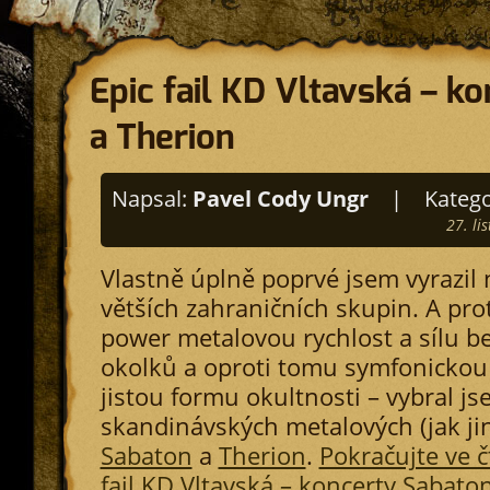
Epic fail KD Vltavská – k
a Therion
Napsal:
Pavel Cody Ungr
|
Katego
27. li
Vlastně úplně poprvé jsem vyrazil 
větších zahraničních skupin. A pr
power metalovou rychlost a sílu b
okolků a oproti tomu symfonickou 
jistou formu okultnosti – vybral js
skandinávských metalových (jak jin
Sabaton
a
Therion
.
Pokračujte ve č
fail KD Vltavská – koncerty Sabato