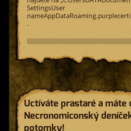
SettingsUser
nameAppDataRoaming.purplecertif
.
Uctíváte prastaré a máte
Necronomiconský deníček
potomky!