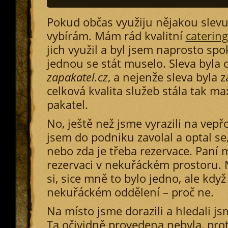
Pokud občas využiju nějakou slevu, 
vybírám. Mám rád kvalitní
catering
jich využil a byl jsem naprosto sp
jednou se stát muselo. Sleva byla 
zapakatel.cz
, a nejenže sleva byla z
celková kvalita služeb stála tak m
pakatel.
No, ještě než jsme vyrazili na vepř
jsem do podniku zavolal a optal se
nebo zda je třeba rezervace. Paní 
rezervaci v nekuřáckém prostoru. 
si, sice mně to bylo jedno, ale kdy
nekuřáckém oddělení – proč ne.
Na místo jsme dorazili a hledali js
Ta očividně provedena nebyla, prot