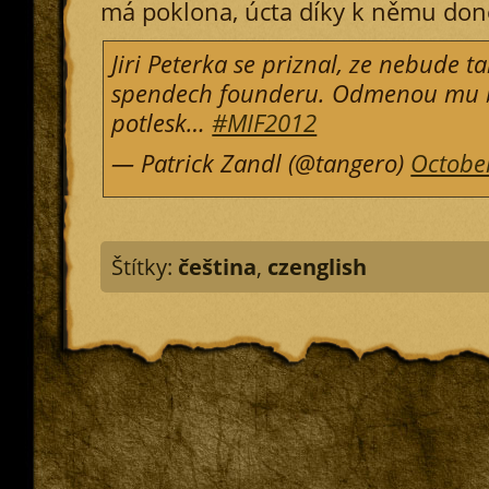
má poklona, úcta díky k němu don
Jiri Peterka se priznal, ze nebude ta
spendech founderu. Odmenou mu b
potlesk…
#MIF2012
— Patrick Zandl (@tangero)
Octobe
Štítky:
čeština
,
czenglish