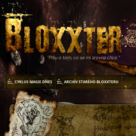
Píšu o tom, co se mi zrovna chce.
CYKLUS MAGIE DNES
ARCHÍV STARÉHO BLOXXTERU