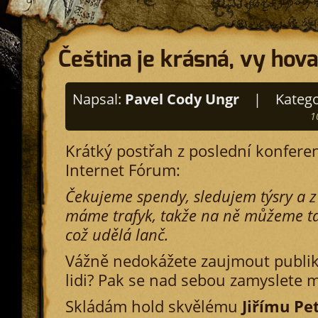
Čeština je krásná, vy hov
Napsal:
Pavel Cody Ungr
|
Katego
1
Krátký postřah z poslední konfere
Internet Fórum:
Čekujeme spendy, sledujem týsry a z
máme trafyk, takže na ně můžeme t
což udělá lanč.
Vážně nedokážete zaujmout publik
lidi? Pak se nad sebou zamyslete mi
Skládám hold skvělému
Jiřímu Pe