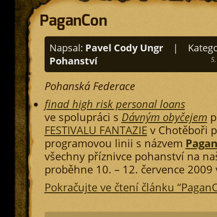
PaganCon
Napsal:
Pavel Cody Ungr
|
Katego
Pohanství
5
Pohanská Federace
finad high risk personal loans
ve spolupráci s
Dávným obyčejem
p
FESTIVALU FANTAZIE
v Chotěboři 
programovou linii s názvem
Paga
všechny příznivce pohanství na naši
proběhne 10. – 12. července 2009 
Pokračujte ve čtení článku “Pagan