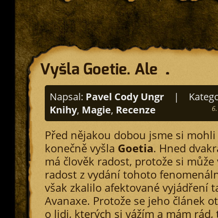
Vyšla Goetie. Ale …
Napsal:
Pavel Cody Ungr
|
Katego
Knihy
,
Magie
,
Recenze
6
Před nějakou dobou jsme si mohli
konečně vyšla
Goetia
. Hned dvakrá
má člověk radost, protože si může
radost z vydání tohoto fenomenální
však zkalilo afektované vyjádření 
Avanaxe. Protože se jeho článek o
o lidi, kterých si vážím a mám rád, 