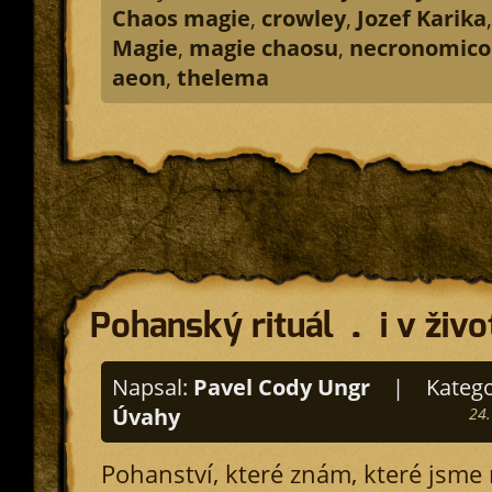
Chaos magie
,
crowley
,
Jozef Karika
Magie
,
magie chaosu
,
necronomico
aeon
,
thelema
Pohanský rituál … i v živo
Napsal:
Pavel Cody Ungr
|
Katego
Úvahy
24.
Pohanství, které znám, které jsme