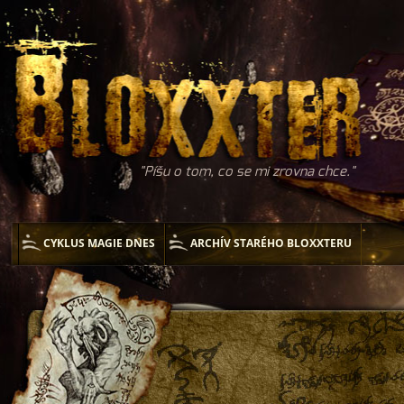
Píšu o tom, co se mi zrovna chce.
CYKLUS MAGIE DNES
ARCHÍV STARÉHO BLOXXTERU