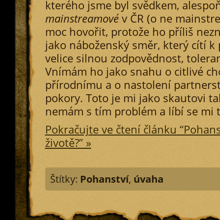
kterého jsme byl svědkem, alespoň
mainstreamové
v ČR (o ne mainst
moc hovořit, protože ho příliš nezn
jako náboženský směr, který cítí k 
velice silnou zodpovědnost, toleran
Vnímám ho jako snahu o citlivé ch
přírodnímu a o nastolení partnerst
pokory. Toto je mi jako skautovi tak
nemám s tím problém a líbí se mi t
Pokračujte ve čtení článku “Pohansk
životě?” »
Štítky:
Pohanství
,
úvaha