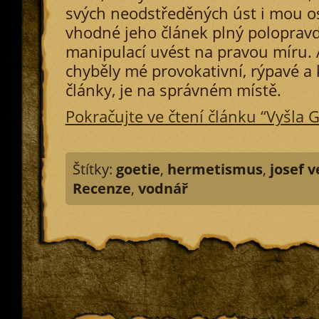
svých neodstředěných úst i mou o
vhodné jeho článek plný polopravd,
manipulací uvést na pravou míru.
chyběly mé provokativní, rýpavé a
články, je na správném místě.
Pokračujte ve čtení článku “Vyšla G
Štítky:
goetie
,
hermetismus
,
josef v
Recenze
,
vodnář