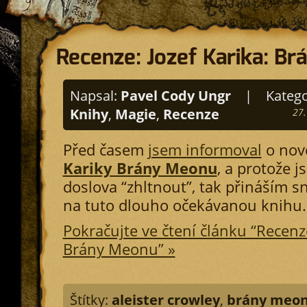
Recenze: Jozef Karika: B
Napsal:
Pavel Cody Ungr
|
Katego
Knihy
,
Magie
,
Recenze
27.
Před časem
jsem informoval
o nov
Kariky Brány Meonu
, a protože js
doslova “zhltnout”, tak přináším s
na tuto dlouho očekávanou knihu.
Pokračujte ve čtení článku “Recenze
Brány Meonu” »
Štítky:
aleister crowley
,
brány meo