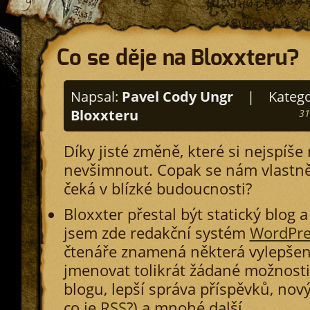
Co se děje na Bloxxteru?
Napsal:
Pavel Cody Ungr
|
Katego
Bloxxteru
31
Díky jisté změně, které si nejspíše
nevšimnout. Copak se nám vlastně
čeká v blízké budoucnosti?
Bloxxter přestal být statický blog a
jsem zde redakční systém
WordPre
čtenáře znamená některá vylepšen
jmenovat tolikrát žádané možnost
blogu, lepší správa příspěvků, nový
co je
RSS
?) a mnohé další.