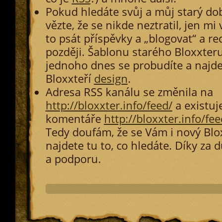
Pokud hledáte svůj a můj starý do
vězte, že se nikde neztratil, jen mi v
to psát příspěvky a „blogovat“ a re
později. Šablonu starého Bloxxteru
jednoho dnes se probudíte a najde
Bloxxteří
design
.
Adresa RSS kanálu se změnila na
http://bloxxter.info/feed/
a existuj
komentáře
http://bloxxter.info/fee
Tedy doufám, že se Vám i nový Blox
najdete tu to, co hledáte. Díky za d
a podporu.