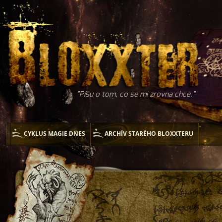
Píšu o tom, co se mi zrovna chce.
CYKLUS MAGIE DNES
ARCHÍV STARÉHO BLOXXTERU