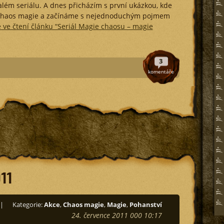
lém seriálu. A dnes přicházím s první ukázkou, kde
 chaos magie a začínáme s nejednoduchým pojmem
 ve čtení článku “Seriál Magie chaosu – magie
3
komentáře
11
|
Kategorie:
Akce
,
Chaos magie
,
Magie
,
Pohanství
24. července 2011 000 10:17