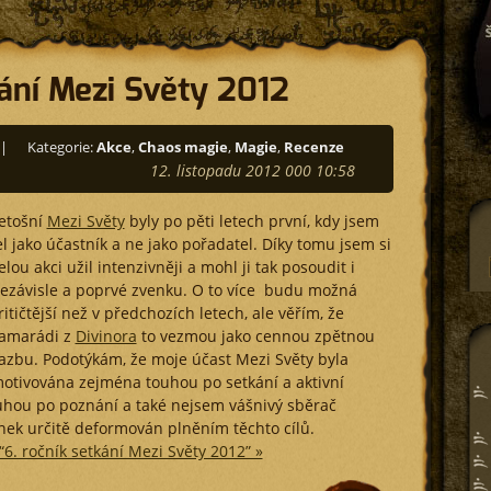
kání Mezi Světy 2012
|
Kategorie:
Akce
,
Chaos magie
,
Magie
,
Recenze
12. listopadu 2012 000 10:58
etošní
Mezi Světy
byly po pěti letech první, kdy jsem
el jako účastník a ne jako pořadatel. Díky tomu jsem si
elou akci užil intenzivněji a mohl ji tak posoudit i
ezávisle a poprvé zvenku. O to více budu možná
ritičtější než v předchozích letech, ale věřím, že
amarádi z
Divinora
to vezmou jako cennou zpětnou
azbu. Podotýkám, že moje účast Mezi Světy byla
otivována zejména touhou po setkání a aktivní
touhou po poznání a také nejsem vášnivý sběrač
nek určitě deformován plněním těchto cílů.
“6. ročník setkání Mezi Světy 2012” »