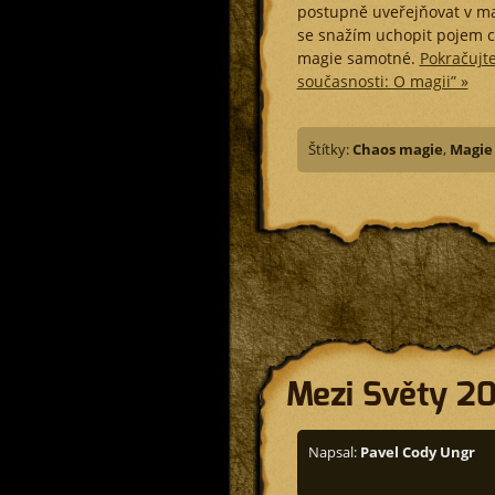
postupně uveřejňovat v ma
se snažím uchopit pojem
magie samotné.
Pokračujte
současnosti: O magii” »
Štítky:
Chaos magie
,
Magie
Mezi Světy 20
Napsal:
Pavel Cody Ungr