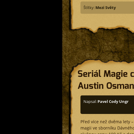
Štítky:
Mezi Světy
Seriál Magie 
Austin Osman
Napsal:
Pavel Cody Ungr
Před více než dvěma lety – 
magii ve sborníku Dávného