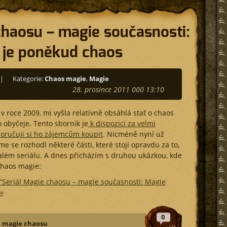
chaosu – magie současnosti:
 je poněkud chaos
|
Kategorie:
Chaos magie
,
Magie
28. prosince 2011 000 13:10
v roce 2009, mi vyšla relativně obsáhlá stať o chaos
 obyčeje. Tento sborník je
k dispozici za velmi
oručuji si ho zájemcům koupit
. Nicméně nyní už
e se rozhodl některé části, které stojí opravdu za to,
lém seriálu. A dnes přicházím s druhou ukázkou, kde
chaos magie:
 “Seriál Magie chaosu – magie současnosti: Magie
»
0
,
magie chaosu