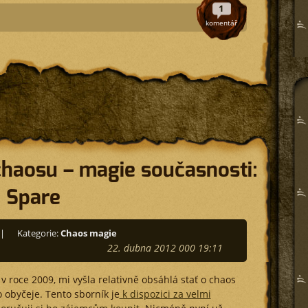
1
komentář
chaosu – magie současnosti:
 Spare
|
Kategorie:
Chaos magie
22. dubna 2012 000 19:11
v roce 2009, mi vyšla relativně obsáhlá stať o chaos
 obyčeje. Tento sborník je
k dispozici za velmi