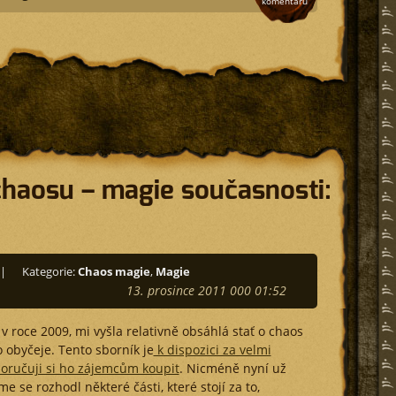
komentářů
chaosu – magie současnosti:
|
Kategorie:
Chaos magie
,
Magie
13. prosince 2011 000 01:52
v roce 2009, mi vyšla relativně obsáhlá stať o chaos
 obyčeje. Tento sborník je
k dispozici za velmi
oručuji si ho zájemcům koupit
. Nicméně nyní už
e se rozhodl některé části, které stojí za to,