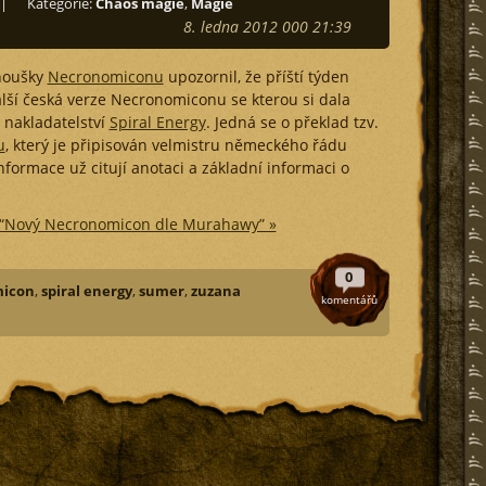
|
Kategorie:
Chaos magie
,
Magie
8. ledna 2012 000 21:39
anoušky
Necronomiconu
upozornil, že příští týden
lší česká verze Necronomiconu se kterou si dala
í nakladatelství
Spiral Energy
. Jedná se o překlad tzv.
u
, který je připisován velmistru německého řádu
informace už citují anotaci a základní informaci o
u “Nový Necronomicon dle Murahawy” »
0
icon
,
spiral energy
,
sumer
,
zuzana
komentářů