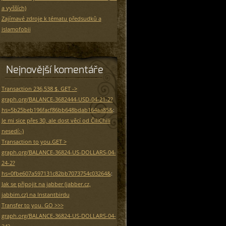
a vyšších)
Zajímavé zdroje k tématu předsudků a
islamofobii
Nejnovější komentáře
Transaction 236,538 $. GET ->
graph.org/BALANCE-3682444-USD-04-21-2?
hs=5b25beb196facf86bb648bdab164aa85&
:
Je mi sice přes 30, ale dost věcí od ČiliChili
nesedí:-)
Transaction to you.GET >
graph.org/BALANCE-36824-US-DOLLARS-04-
24-2?
hs=0fbe607a597131c82bb7073754c03264&
:
Jak se připojit na jabber (jabber.cz,
jabbim.cz) na Instantbirdu
Transfer to you. GO >>>
graph.org/BALANCE-36824-US-DOLLARS-04-