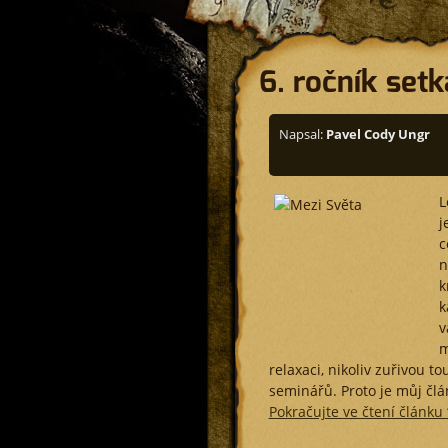
6. ročník set
Napsal:
Pavel Cody Ungr
L
j
c
n
k
k
v
m
relaxaci, nikoliv zuřivou 
seminářů. Proto je můj člá
Pokračujte ve čtení článku 