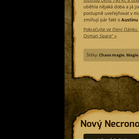
slušnou cenu 190 Kč a dop
uběhla nějaká doba a já jsm
postupně uveřejňovat v mal
zmiňuji pár fakt o
Austinu
Pokračujte ve čtení článku
Osman Spare” »
Štítky:
Chaos magie
,
Magie
Nový Necron