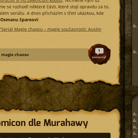
oručuji si ho zájemcům koupit
. Nicméně nyní už
e se rozhodl některé části, které stojí opravdu za to,
ém seriálu. A dnes přicházím s třetí ukázkou, kde
 Osmanu Spareovi
:
 “Seriál Magie chaosu – magie současnosti: Austin
1
,
magie chaosu
komentář
omicon dle Murahawy