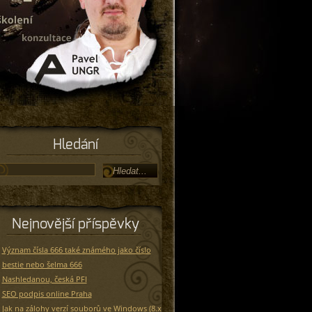
Hledání
Nejnovější příspěvky
Význam čísla 666 také známého jako číslo
bestie nebo šelma 666
Nashledanou, česká PFI
SEO podpis online Praha
Jak na zálohy verzí souborů ve Windows (8.x