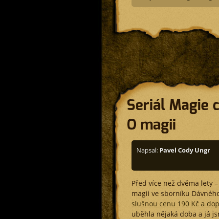
Seriál Magie 
O magii
Napsal:
Pavel Cody Ungr
Před více než dvěma lety – 
magii ve sborníku Dávného
slušnou cenu 190 Kč a dop
uběhla nějaká doba a já jsm