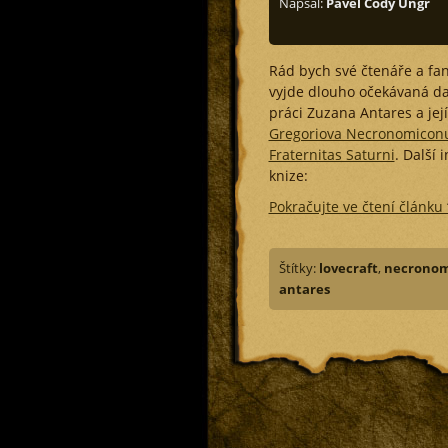
Napsal:
Pavel Cody Ungr
Rád bych své čtenáře a f
vyjde dlouho očekávaná da
práci Zuzana Antares a jej
Gregoriova Necronomicon
Fraternitas Saturni
. Další 
knize:
Pokračujte ve čtení článk
Štítky:
lovecraft
,
necronom
antares