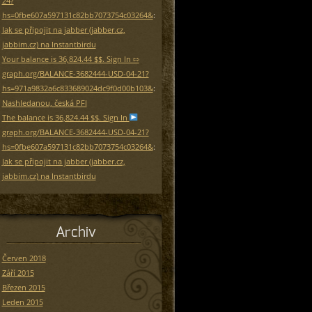
24?
hs=0fbe607a597131c82bb7073754c03264&
:
Jak se připojit na jabber (jabber.cz,
jabbim.cz) na Instantbirdu
Your balance is 36,824.44 $$. Sign In ⇰
graph.org/BALANCE-3682444-USD-04-21?
hs=971a9832a6c833689024dc9f0d00b103&
:
Nashledanou, česká PFI
The balance is 36,824.44 $$. Sign In
graph.org/BALANCE-3682444-USD-04-21?
hs=0fbe607a597131c82bb7073754c03264&
:
Jak se připojit na jabber (jabber.cz,
jabbim.cz) na Instantbirdu
Archiv
Červen 2018
Září 2015
Březen 2015
Leden 2015