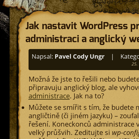
Jak nastavit WordPress p
administraci a anglický w
Napsal:
Pavel Cody Ungr
|
Katego
25.
Možná že jste to řešili nebo budete 
připravuju anglický blog, ale vyho
administrace
. Jak na to?
Můžete se smířit s tím, že budete m
angličtině (či jiném jazyku) – zoufa
řešení. Koneckonců administrace v
velký průšvih. Zeditujte si
wp-confi