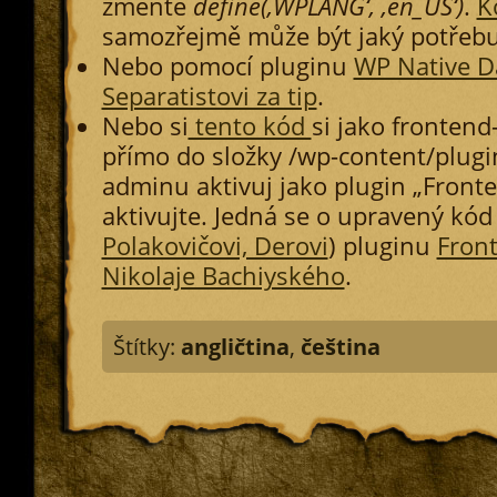
změňte
define(‚WPLANG‘, ‚en_US‘)
.
K
samozřejmě může být jaký potřebu
Nebo pomocí pluginu
WP Native 
Separatistovi za tip
.
Nebo si
tento kód
si jako frontend
přímo do složky /wp-content/plugi
adminu aktivuj jako plugin „Fronte
aktivujte. Jedná se o upravený kód
Polakovičovi, Derovi
) pluginu
Front
Nikolaje Bachiyského
.
Štítky:
angličtina
,
čeština