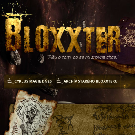
Píšu o tom, co se mi zrovna chce.
CYKLUS MAGIE DNES
ARCHÍV STARÉHO BLOXXTERU