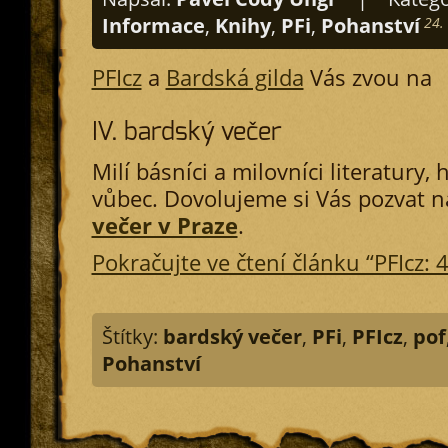
Informace
,
Knihy
,
PFi
,
Pohanství
24.
PFIcz
a
Bardská gilda
Vás zvou na
IV. bardský večer
Milí básníci a milovníci literatury
vůbec. Dovolujeme si Vás pozvat 
večer v Praze
.
Pokračujte ve čtení článku “PFIcz: 
Štítky:
bardský večer
,
PFi
,
PFIcz
,
pof
Pohanství