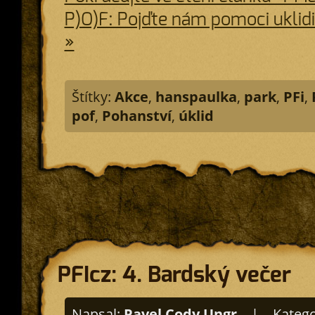
P)O)F: Pojďte nám pomoci uklid
»
Štítky:
Akce
,
hanspaulka
,
park
,
PFi
,
pof
,
Pohanství
,
úklid
PFIcz: 4. Bardský večer
Napsal:
Pavel Cody Ungr
|
Katego