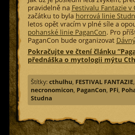
pravidelně na
Festivalu Fantazie v
začátku to byla
horrová linie Stud
letos opět vracím v plné síle a opo
pohanské linie PaganCon
. Pro příš
PaganCon bude organizovat
Dávný
Pokračujte ve čtení článku “Pag
přednáška o mytologii mýtu Cth
Štítky:
cthulhu
,
FESTIVAL FANTAZIE
,
necronomicon
,
PaganCon
,
PFi
,
Poha
Studna