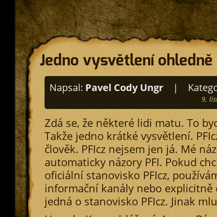
Jedno vysvětlení ohledně
Napsal:
Pavel Cody Ungr
|
Katego
9. l
Zdá se, že některé lidi matu. To b
Takže jedno krátké vysvětlení. PFIc
člověk. PFIcz nejsem jen já. Mé ná
automaticky názory PFI. Pokud chc
oficiální stanovisko PFIcz, použív
informační kanály nebo explicitně d
jedná o stanovisko PFIcz. Jinak ml