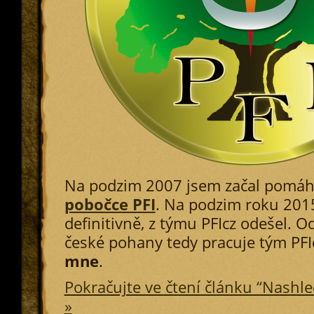
Na podzim 2007 jsem začal pomá
pobočce PFI
. Na podzim roku 201
definitivně, z týmu PFIcz odešel. Od
české pohany tedy pracuje tým PF
mne
.
Pokračujte ve čtení článku “Nashle
»