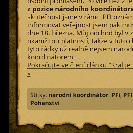
osobní prohlášení. Po více než 2 l
z pozice národního koordinátora
skutečnost jsme v rámci PFI oznámi
informovat veřejnost jsem pak mus
dne 18. března. Můj odchod byl v 
okamžitou platností, takže v tuto ch
tyto řádky už reálně nejsem náro
koordinátorem.
Pokračujte ve čtení článku “Král je m
»
Štítky:
národní koordinátor
,
PFi
,
PFI
Pohanství