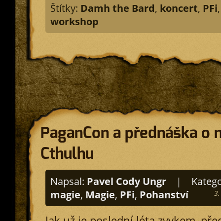
Štítky:
Damh the Bard
,
koncert
,
PFi
workshop
PaganCon a přednáška o 
Cthulhu
Napsal:
Pavel Cody Ungr
|
Katego
magie
,
Magie
,
PFi
,
Pohanství
3.
Jak už je poslední léta zvykem, př