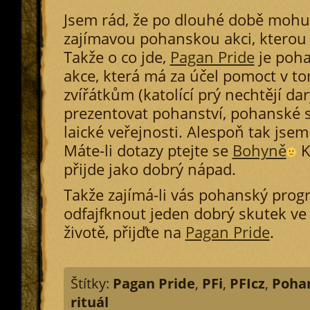
Jsem rád, že po dlouhé době mohu
zajímavou pohanskou akci, kterou 
Takže o co jde,
Pagan Pride
je poha
akce, která má za účel pomoct v t
zvířátkům (katolící prý nechtějí da
prezentovat pohanství, pohanské s
laické veřejnosti. Alespoň tak jsem 
Máte-li dotazy ptejte se
Bohyně
K
přijde jako dobrý nápad.
Takže zajímá-li vás pohanský progr
odfajfknout jeden dobrý skutek 
životě, přijďte na
Pagan Pride
.
Štítky:
Pagan Pride
,
PFi
,
PFIcz
,
Pohan
rituál