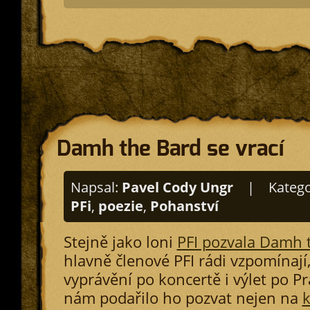
Damh the Bard se vrací
Napsal:
Pavel Cody Ungr
|
Katego
PFi
,
poezie
,
Pohanství
Stejně jako loni
PFI pozvala Damh 
hlavně členové PFI rádi vzpomínají
vyprávění po koncertě i výlet po Pra
nám podařilo ho pozvat nejen na