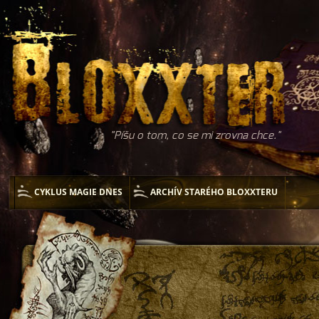
Píšu o tom, co se mi zrovna chce.
CYKLUS MAGIE DNES
ARCHÍV STARÉHO BLOXXTERU