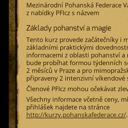
Mezinárodní Pohanská Federace Vá
z nabídky PFIcz s názvem
Základy pohanství a magie
Tento kurz provede začátečníky i m
základními praktickými dovednostm
informacemi z oblasti pohanství a 
bude probíhat formou týdenních 
2 měsíců v Praze a pro mimopražs
připraveny 2 intenzivní víkendové
Členové PFIcz mohou očekávat zle
Všechny informace včetně ceny, m
přihlášek najdete na stránce
http://kurzy.pohanskafederace.cz/
.