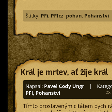
Štítky:
PFi
,
PFIcz
,
pohan
,
Pohanství
Král je mrtev, ať žije král
Napsal:
Pavel Cody Ungr
|
Katego
PFi
,
Pohanství
25.
Tímto proslaveným citátem bych r