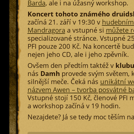
Barda
, ale i na úžasný workshop.
Koncert tohoto známého druids
začíná 21. září v 19:30 v
hudebním
Mandragora
a vstupné si
můžete r
specializované stránce. Vstupné 25
PFI pouze 200 Kč. Na koncertě bud
nejen jeho CD, ale i jeho zpěvník.
Ovšem den předtím taktéž v
klub
nás
Damh
provede svým světem, k
silnější meče. Čeká nás
unikátní w
názvem Awen – tvorba posvátné b
Vstupné stojí 150 Kč, členové PFI 
a workshop začíná v 19 hodin.
Nezajdete? Já se tedy moc těším na