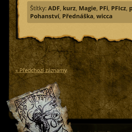
Štítky:
ADF
,
kurz
,
Magie
,
PFi
,
PFIcz
,
Pohanství
,
Přednáška
,
wicca
« Předchozí záznamy