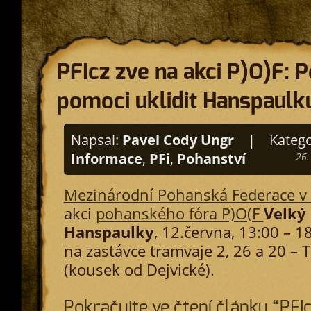
PFIcz zve na akci P)O)F: 
pomoci uklidit Hanspaulk
Napsal:
Pavel Cody Ungr
|
Katego
Informace
,
PFi
,
Pohanství
26.
Mezinárodní Pohanská Federace v
akci
pohanského fóra P)O(F
Velký 
Hanspaulky
, 12.června, 13:00 – 1
na zastávce tramvaje 2, 26 a 20 –
(kousek od Dejvické).
Pokračujte ve čtení článku “PFIc