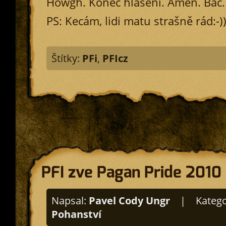
Howgh. Konec hlášení. Amen. Bác.
PS: Kecám, lidi matu strašně rád:-)
Štítky:
PFi
,
PFIcz
PFI zve Pagan Pride 2010
Napsal:
Pavel Cody Ungr
|
Katego
Pohanství