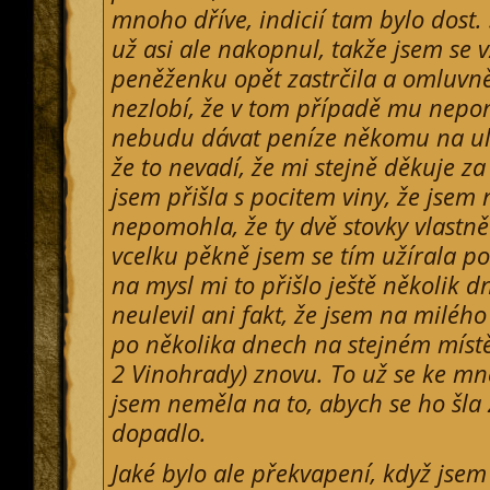
mnoho dříve, indicií tam bylo dost
už asi ale nakopnul, takže jsem se
peněženku opět zastrčila a omluvně 
nezlobí, že v tom případě mu nepo
nebudu dávat peníze někomu na ulic
že to nevadí, že mi stejně děkuje 
jsem přišla s pocitem viny, že jsem
nepomohla, že ty dvě stovky vlastn
vcelku pěkně jsem se tím užírala po
na mysl mi to přišlo ještě několik 
neulevil ani fakt, že jsem na milého
po několika dnech na stejném místě
2 Vinohrady) znovu. To už se ke mně
jsem neměla na to, abych se ho šla z
dopadlo.
Jaké bylo ale překvapení, když jsem z