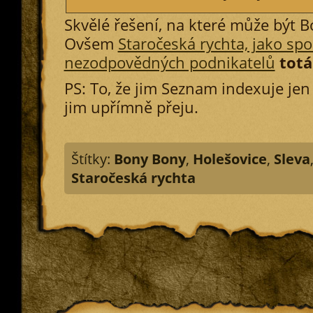
Skvělé řešení, na které může být B
Ovšem
Staročeská rychta, jako spo
nezodpovědných podnikatelů
totá
PS: To, že jim Seznam indexuje jen
jim upřímně přeju.
Štítky:
Bony Bony
,
Holešovice
,
Sleva
Staročeská rychta