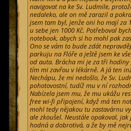
navigovat na ke Sv. Ludmile, protož
nedaleko, ale on mě zarazil a pokra
jsem tam byl, jenže oni ho mají za
u sebe jen 1000 Kč. Potřeboval bych
notebook, abych si ho mohl pak za
Ono se vám to bude zdát nepravděp
parkuju na Flóře a ještě jsem ke vše
od auta. Brácha mi je za tři hodiny 
tím mi zavřou v lékárně. A já ten in
Nechápu, že mi nedošlo, že Sv. Lud
pohotovostní, tudíž mu v ní rozhod
Nabízela jsem mu, že mu ukážu rest
free wi-fi připojení, když má ten no
mohl tedy nějakou tu zastavárnu vy
ale zkoušel. Neustále opakoval, jak
hodná a dobrotivá, a že by mě nejr