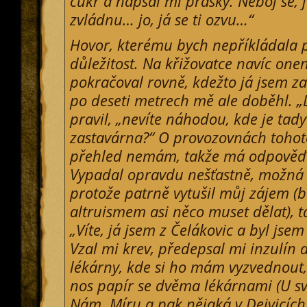
cukr a napsal mi prášky. Neboj se, j
zvládnu… jo, já se ti ozvu…“
Hovor, kterému bych nepříkládala
důležitost. Na křižovatce navíc one
pokračoval rovně, kdežto já jsem za
po deseti metrech mě ale doběhl. „
pravil, „nevíte náhodou, kde je tad
zastavárna?“ O provozovnách toho
přehled nemám, takže má odpověď 
Vypadal opravdu nešťastně, možná i
protože patrně vytušil můj zájem (
altruismem asi něco muset dělat), t
„Víte, já jsem z Čelákovic a byl jse
Vzal mi krev, předepsal mi inzulín 
lékárny, kde si ho mám vyzvednout,
nos papír se dvěma lékárnami (U sv
Nám. Míru a pak nějaká v Dejvicích