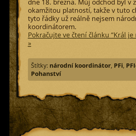
dne 18. března. Můj odchod byl v 
okamžitou platností, takže v tuto ch
tyto řádky už reálně nejsem náro
koordinátorem.
Pokračujte ve čtení článku “Král je m
»
Štítky:
národní koordinátor
,
PFi
,
PFI
Pohanství