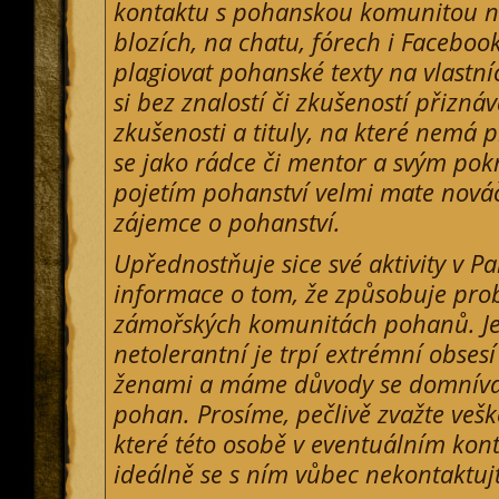
kontaktu s pohanskou komunitou 
blozích, na chatu, fórech i Facebo
plagiovat pohanské texty na vlastn
si bez znalostí či zkušeností přiznáv
zkušenosti a tituly, na které nemá 
se jako rádce či mentor a svým po
pojetím pohanství velmi mate nová
zájemce o pohanství.
Upřednostňuje sice své aktivity v 
informace o tom, že způsobuje pro
zámořských komunitách pohanů. J
netolerantní je trpí extrémní obsesí
ženami a máme důvody se domnívat
pohan. Prosíme, pečlivě zvažte veš
které této osobě v eventuálním kont
ideálně se s ním vůbec nekontaktuj