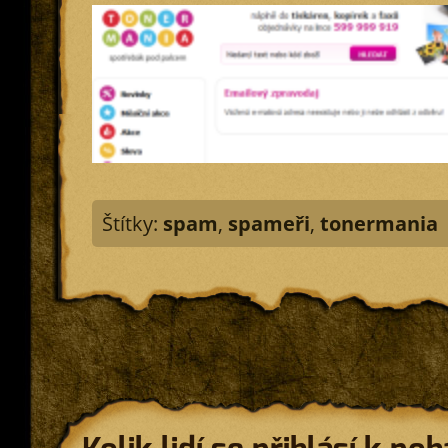
Štítky:
spam
,
spameři
,
tonermania