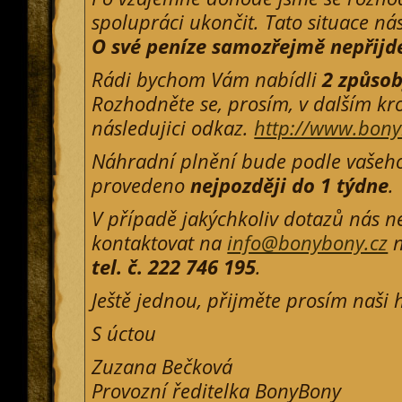
spolupráci ukončit. Tato situace ná
O své peníze samozřejmě nepřijd
Rádi bychom Vám nabídli
2 způso
Rozhodněte se, prosím, v dalším kr
následujici odkaz.
http://www.bony
Náhradní plnění bude podle vašeh
provedeno
nejpozději do 1 týdne
.
V případě jakýchkoliv dotazů nás n
kontaktovat na
info@bonybony.cz
n
tel. č. 222 746 195
.
Ještě jednou, přijměte prosím naši
S úctou
Zuzana Bečková
Provozní ředitelka BonyBony