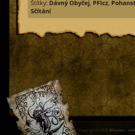
Štítky:
Dávný Obyčej
,
PFIcz
,
Pohanst
Sčítání
Copyright © 2026
Bloxxter – oso