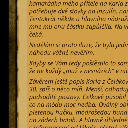
kamarádka mého přítele na Karla z 
potřebuje dvě stovky na inzulín, nar
Tentokrát někde u hlavního nádraží
mne mu onu částku zapůjčila. Na v
čeká.
Nedělám si proto iluze, že byla jed
náhodu vážně nevěřím.
Kdyby se Vám tedy poštěstilo to sam
že ne každý „muž v nesnázích“ v ni
Závěrem ještě popis Karla z Čeláko
30, spíš o něco míň. Menší, odhaduj
podsadité postavy. Celkově působil 
co na módu moc nedbá. Oválný obli
pletenou hučku, modrošedou bundu,
na zádech batoh. A hlavně úhledně
s informacemi od lékaře, včetně cife