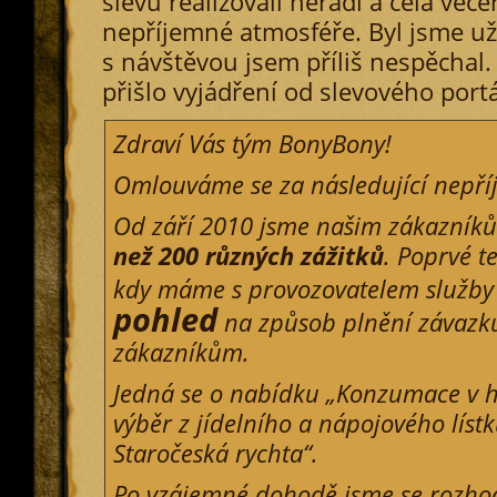
slevu realizovali neradi a celá veče
nepříjemné atmosféře. Byl jsme už
s návštěvou jsem příliš nespěchal
přišlo vyjádření od slevového port
Zdraví Vás tým BonyBony!
Omlouváme se za následující nepř
Od září 2010 jsme našim zákazníků
než 200 různých zážitků
. Poprvé t
kdy máme s provozovatelem služb
pohled
na způsob plnění závazk
zákazníkům.
Jedná se o nabídku „
Konzumace v h
výběr z jídelního a nápojového lístk
Staročeská rychta
“.
Po vzájemné dohodě jsme se rozhodl