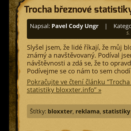
Trocha březnové statistiky
Napsal:
Pavel Cody Ungr
|
Katego
5.
Slyšel jsem, že lidé říkají, že můj b
známý a navštěvovaný. Podíval jsem
návštěvnosti a zdá se, že to opravd
Podívejme se co nám to sem chodí za
Pokračujte ve čtení článku “Troch
statistiky bloxxter.info” »
Štítky:
bloxxter
,
reklama
,
statistiky