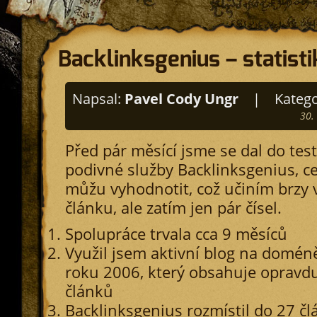
Backlinksgenius – statist
Napsal:
Pavel Cody Ungr
|
Katego
30.
Před pár měsící jsme se dal do tes
podivné služby Backlinksgenius, c
můžu vyhodnotit, což učiním brzy
článku, ale zatím jen pár čísel.
Spolupráce trvala cca 9 měsíců
Využil jsem aktivní blog na doméně
roku 2006, který obsahuje opravd
článků
Backlinksgenius rozmístil do 27 čl