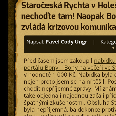
Staročeská Rychta v Holeš
nechoďte tam! Naopak Bo
zvládá krizovou komunikac
Napsal:
Pavel Cody Ungr
|
Katego
8.
Před časem jsem zakoupil
nabídku
portálu Bony – Bony na večeři ve S
v hodnotě 1 000 Kč. Nabídka byla 
nejen proto jsem se na ní těšil. Po
chodit nepříjemné zprávy. Mí známí,
také objednali najednou začali při
špatnými zkušenostmi. Obsluha St
byla nepříjemná, ba dokonce prot