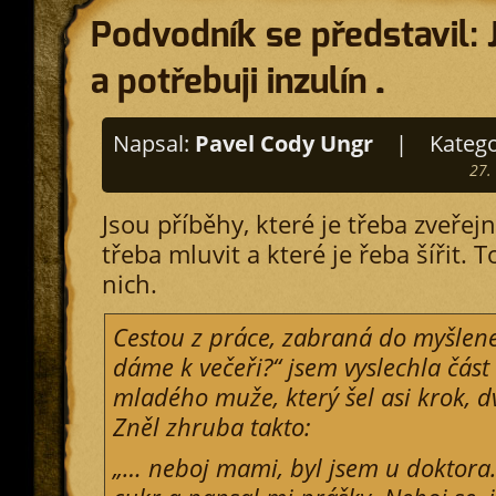
Podvodník se představil: 
a potřebuji inzulín…
Napsal:
Pavel Cody Ungr
|
Katego
27.
Jsou příběhy, které je třeba zveřejn
třeba mluvit a které je řeba šířit. T
nich.
Cestou z práce, zabraná do myšlene
dáme k večeři?“ jsem vyslechla část
mladého muže, který šel asi krok, 
Zněl zhruba takto:
„… neboj mami, byl jsem u doktora. 