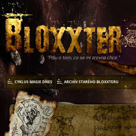
Píšu o tom, co se mi zrovna chce.
CYKLUS MAGIE DNES
ARCHÍV STARÉHO BLOXXTERU