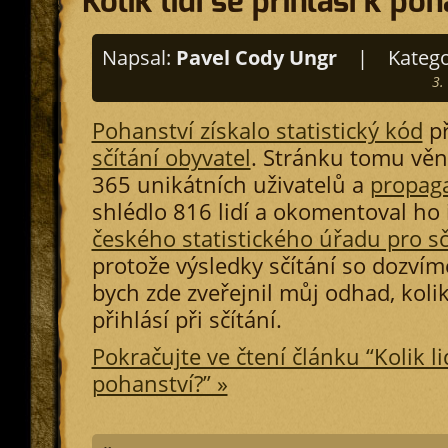
Kolik lidí se přihlásí k po
Napsal:
Pavel Cody Ungr
|
Katego
3.
Pohanství získalo statistický kód
př
sčítání obyvatel
. Stránku tomu vě
365 unikátních uživatelů a
propaga
shlédlo 816 lidí a okomentoval ho i
českého statistického úřadu pro sč
protože výsledky sčítání so dozvíme
bych zde zveřejnil můj odhad, kol
přihlásí při sčítání.
Pokračujte ve čtení článku “Kolik lid
pohanství?” »