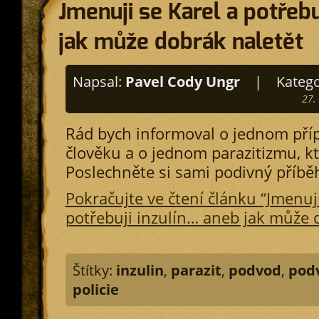
Jmenuji se Karel a potřebu
jak může dobrák naletět
Napsal:
Pavel Cody Ungr
|
Katego
27.
Rád bych informoval o jednom pří
člověku a o jednom parazitizmu, kte
Poslechněte si sami podivný příbě
Pokračujte ve čtení článku “Jmenuji
potřebuji inzulín… aneb jak může d
Štítky:
inzulin
,
parazit
,
podvod
,
pod
policie