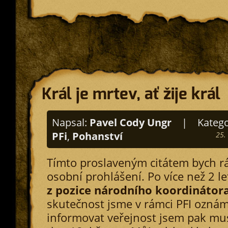
Král je mrtev, ať žije král
Napsal:
Pavel Cody Ungr
|
Katego
PFi
,
Pohanství
25.
Tímto proslaveným citátem bych r
osobní prohlášení. Po více než 2 l
z pozice národního koordinátora
skutečnost jsme v rámci PFI oznámi
informovat veřejnost jsem pak mus