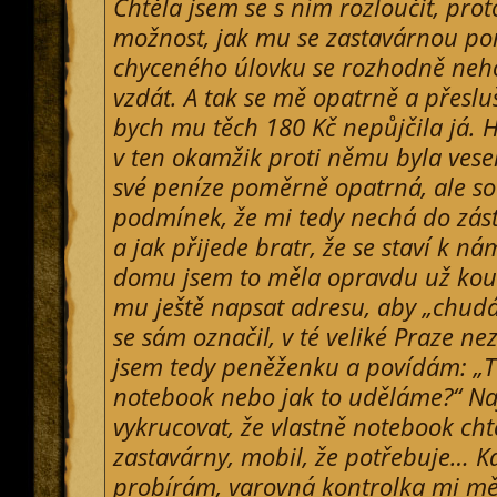
Chtěla jsem se s ním rozloučit, pro
možnost, jak mu se zastavárnou po
chyceného úlovku se rozhodně neh
vzdát. A tak se mě opatrně a přesluš
bych mu těch 180 Kč nepůjčila já. 
v ten okamžik proti němu byla vese
své peníze poměrně opatrná, ale so
podmínek, že mi tedy nechá do zás
a jak přijede bratr, že se staví k ná
domu jsem to měla opravdu už kous
mu ještě napsat adresu, aby „chudá
se sám označil, v té veliké Praze ne
jsem tedy peněženku a povídám: „T
notebook nebo jak to uděláme?“ Na
vykrucovat, že vlastně notebook cht
zastavárny, mobil, že potřebuje… Kd
probírám, varovná kontrolka mi měl