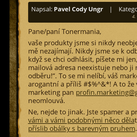
Napsal:
Pavel Cody Ungr
|
Katego
4.
Pane/paní Tonermania,
vaše produkty jsme si nikdy neobj
mě nezajímají. Nikdy jsme se k odb
když se chci odhlásit, píšete mi jen
mailová adresa neexistuje nebo ji n
odběru!“. To se mi nelíbí, váš marke
arogantní a příliš #$%^&*! A to že
marketing pan
profin.marketing@
neomlouvá.
Ne, nejde to jinak. Jste spamer a p
vámi a vámi podobnými něco děla
příslib obálky s barevným pruhem
.