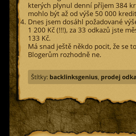
kterých plynul denní příjem 384 kr
mohlo být až od výše 50 000 kredi
Dnes jsem dosáhl požadované výše
1 200 Kč (!!!), za 33 odkazů jste mě
133 Kč.
Má snad ještě někdo pocit, že se to
Blogerům rozhodně ne.
Štítky:
backlinksgenius
,
prodej odk