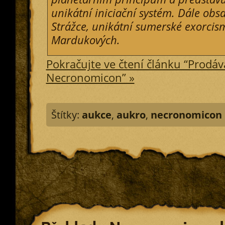
unikátní iniciační systém. Dále obs
Strážce, unikátní sumerské exorcis
Mardukových.
Pokračujte ve čtení článku “Prodá
Necronomicon” »
Štítky:
aukce
,
aukro
,
necronomicon