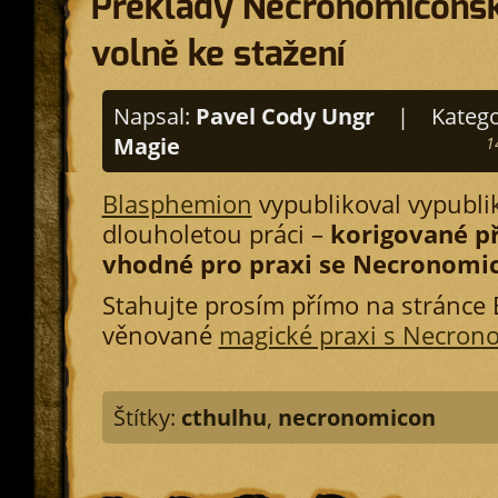
Překlady Necronomiconsk
volně ke stažení
Napsal:
Pavel Cody Ungr
|
Katego
Magie
1
Blasphemion
vypublikoval vypubli
dlouholetou práci –
korigované p
vhodné pro praxi se Necronom
Stahujte prosím přímo na stránce
věnované
magické praxi s Necro
Štítky:
cthulhu
,
necronomicon