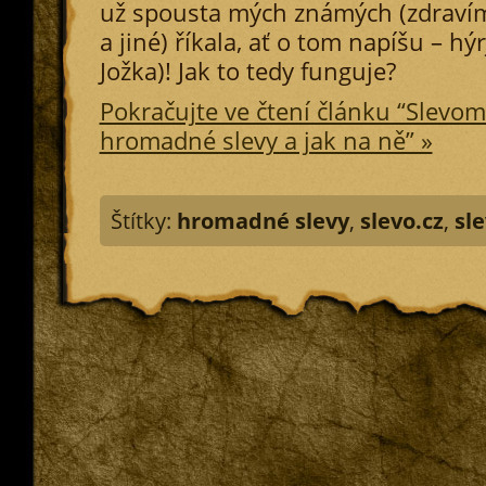
už spousta mých známých (zdraví
a jiné) říkala, ať o tom napíšu – h
Jožka)! Jak to tedy funguje?
Pokračujte ve čtení článku “Slevo
hromadné slevy a jak na ně” »
Štítky:
hromadné slevy
,
slevo.cz
,
sl