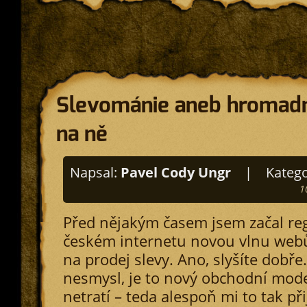
Slevománie aneb hromadn
na ně
Napsal:
Pavel Cody Ungr
|
Katego
1
Před nějakým časem jsem začal reg
českém internetu novou vlnu webů,
na prodej slevy. Ano, slyšíte dobře.
nesmysl, je to nový obchodní mode
netratí – teda alespoň mi to tak př