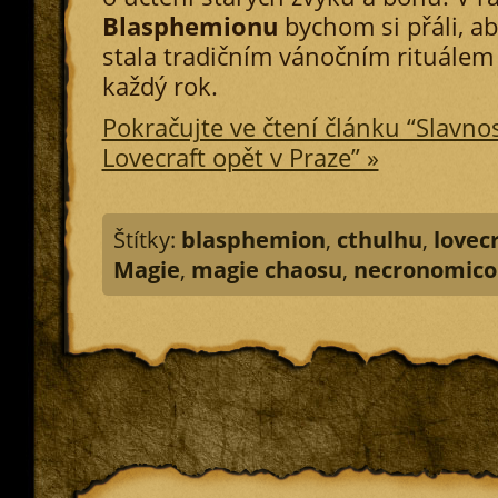
Blasphemionu
bychom si přáli, ab
stala tradičním vánočním rituálem
každý rok.
Pokračujte ve čtení článku “Slavno
Lovecraft opět v Praze” »
Štítky:
blasphemion
,
cthulhu
,
lovec
Magie
,
magie chaosu
,
necronomico