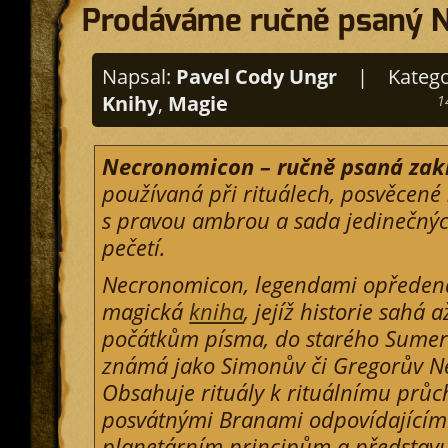
Prodáváme ručně psaný 
Napsal:
Pavel Cody Ungr
|
Katego
Knihy
,
Magie
1
Necronomicon – ručně psaná zakl
používaná při rituálech, posvěcené
s pravou ambrou a sada jedinečný
pečetí.
Necronomicon, legendami opředen
magická
kniha
, jejíž historie sahá 
počátkům písma, do starého Sumeru
známá jako Simonův či Gregorův N
Obsahuje rituály k rituálnímu prů
posvátnými Branami odpovídajícím
planetárním principům a představu