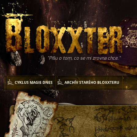
Píšu o tom, co se mi zrovna chce.
CYKLUS MAGIE DNES
ARCHÍV STARÉHO BLOXXTERU