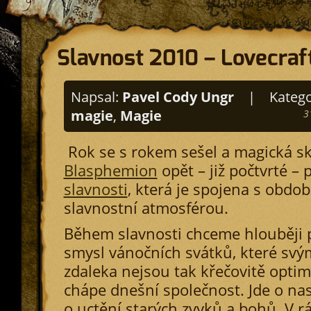
Slavnost 2010 – Lovecraf
Napsal:
Pavel Cody Ungr
|
Katego
magie
,
Magie
3
Rok se s rokem sešel a magická s
Blasphemion
opět – již počtvrté – 
slavnosti
, která je spojena s obdob
slavnostní atmosférou.
Během slavnosti chceme hlouběji p
smysl vánočních svátků, které svý
zdaleka nejsou tak křečovitě optimi
chápe dnešní společnost. Jde o na
o uctění starých zvyků a bohů. V r