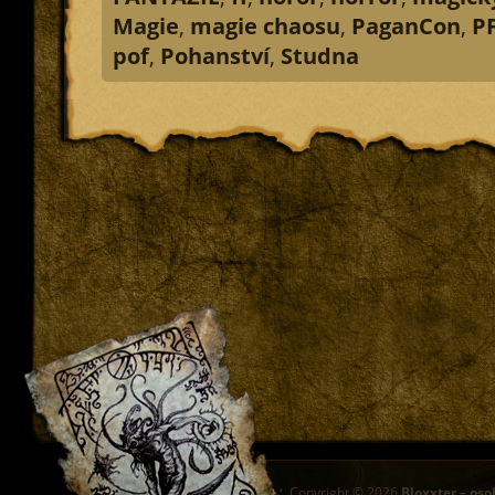
Magie
,
magie chaosu
,
PaganCon
,
PF
pof
,
Pohanství
,
Studna
Copyright © 2026
Bloxxter – oso