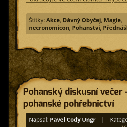
Štítky:
Akce
,
Dávný Obyčej
,
Magie
,
necronomicon
,
Pohanství
,
Přednáš
Pohanský diskusní večer –
pohanské pohřebnictví
Napsal:
Pavel Cody Ungr
|
Katego
27.