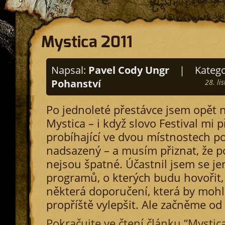
Mystica 2011
Napsal:
Pavel Cody Ungr
|
Katego
Pohanství
28. li
Po jednoleté přestávce jsem opět na
Mystica – i když slovo Festival mi p
probíhající ve dvou místnostech 
nadsazený – a musím přiznat, že po
nejsou špatné. Účastnil jsem se je
programů, o kterých budu hovořit,
některá doporučení, která by mohl
propříště vylepšit. Ale začněme od
Pokračujte ve čtení článku “Mystic