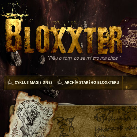
Píšu o tom, co se mi zrovna chce.
CYKLUS MAGIE DNES
ARCHÍV STARÉHO BLOXXTERU