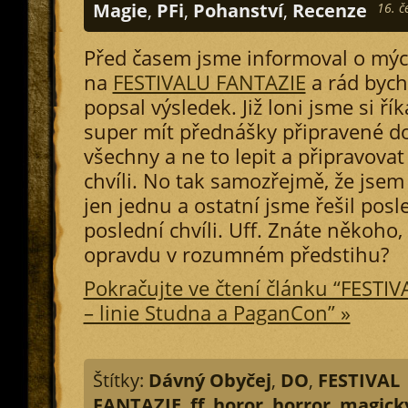
Magie
,
PFi
,
Pohanství
,
Recenze
16. č
Před časem jsme informoval o mý
na
FESTIVALU FANTAZIE
a rád bych
popsal výsledek. Již loni jsme si řík
super mít přednášky připravené d
všechny a ne to lepit a připravovat
chvíli. No tak samozřejmě, že jse
jen jednu a ostatní jsme řešil posl
poslední chvíli. Uff. Znáte někoho,
opravdu v rozumném předstihu?
Pokračujte ve čtení článku “FESTI
– linie Studna a PaganCon” »
Štítky:
Dávný Obyčej
,
DO
,
FESTIVAL
FANTAZIE
,
ff
,
horor
,
horror
,
magick