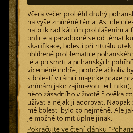
Včera večer proběhl druhý pohansk
na výše zmíněné téma. Asi dle oče
natolik radikálním prohlášením a 
online a paradoxně se od témat kult
skarifikace, bolesti při rituálu ute
oblíbené problematice pohanského
těla po smrti a pohanských pohřbů
víceméně dobře, protože ačkoliv by
s bolestí v rámci magické praxe pra
vnímám jako zajímavou techniku),
něco zásadního v životě člověka co
užívat a nějak ji adorovat. Naopak
mé bolesti bylo co nejméně. Ale ja
je možné to mít úplně jinak.
Pokračujte ve čtení článku “Pohan