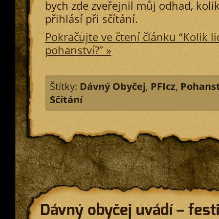
bych zde zveřejnil můj odhad, kol
přihlásí při sčítání.
Pokračujte ve čtení článku “Kolik lid
pohanství?” »
Štítky:
Dávný Obyčej
,
PFIcz
,
Pohanst
Sčítání
Dávný obyčej uvádí – fest