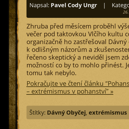
Napsal:
Pavel Cody Ungr
|
Katego
26.
Zhruba před měsícem proběhl výš
večer pod taktovkou Vlčího kultu c
organizačně ho zastřešoval Dávný
k odlišným názorům a zkušenoste
řečeno skeptický a neviděl jsem zd
možností co by to mohlo přinést. J
tomu tak nebylo.
Pokračujte ve čtení článku “Pohan
– extrémismus v pohanství” »
Štítky:
Dávný Obyčej
,
extrémismus