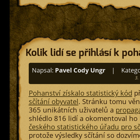
Kolik lidí se přihlásí k po
Napsal:
Pavel Cody Ungr
|
Katego
3.
Pohanství získalo statistický kód
př
sčítání obyvatel
. Stránku tomu vě
365 unikátních uživatelů a
propaga
shlédlo 816 lidí a okomentoval ho i
českého statistického úřadu pro sč
protože výsledky sčítání so dozvíme