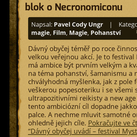
blok o Necronomiconu
Napsal:
Pavel Cody Ungr
|
Katego
magie
,
Film
,
Magie
,
Pohanství
Dávný obyčej téměř po roce činnost
velkou veřejnou akcí. Je to festival
má ambice být prvním velkým a kva
na téma pohanství, šamanismu a 
chvályhodná myšlenka, jak z pole f
veškerou popesoteriku i se všemi s
ultrapozitivními reikisty a new age
tento ambiciózní cíl dopadne jakko
palce. A nechme mluvit samotné o
ohledně jejich cíle.
Pokračujte ve č
“Dávný obyčej uvádí – festival Myst