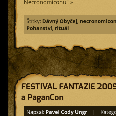
Necronomiconu” »
Štítky:
Dávný Obyčej
,
necronomico
Pohanství
,
rituál
FESTIVAL FANTAZIE 2009 
a PaganCon
Napsal:
Pavel Cody Ungr
|
Katego