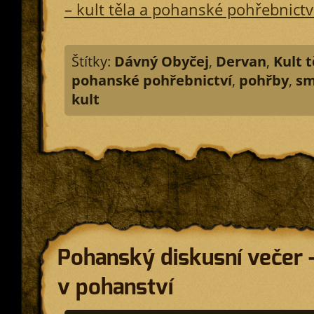
– kult těla a pohanské pohřebnictví
Štítky:
Dávný Obyčej
,
Dervan
,
Kult t
pohanské pohřebnictví
,
pohřby
,
sm
kult
Pohanský diskusní večer
v pohanství