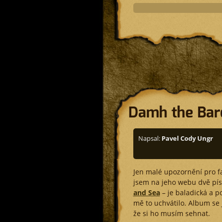
Damh the Bar
Napsal:
Pavel Cody Ungr
Jen malé upozornění pro f
jsem na jeho webu dvě pís
and Sea
– je baladická a po
mě to uchvátilo. Album s
že si ho musím sehnat.