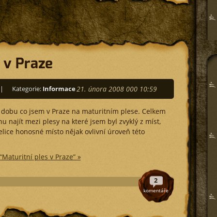
s v Praze
|
Kategorie:
Informace
21. února 2008 000 10:59
a dobu co jsem v Praze na maturitním plese. Celkem
u najít mezi plesy na které jsem byl zvyklý z míst,
elice honosné místo nějak ovlivní úroveň této
“Maturitní ples v Praze” »
2
komentáře