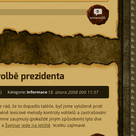
0
komentářů
olbě prezidenta
|
Kategorie:
Informace
18. února 2008 000 11:37
rád, že to dopadlo takhle, byť jsme vyloženě proti
éně levicové metody kontroly volitelů a zastrašování
 mne zaujmuly (pokaždé jiným způsobem) tyto dva
a
a
Švejnar jede na letiště
. Vcelku zajímavé.