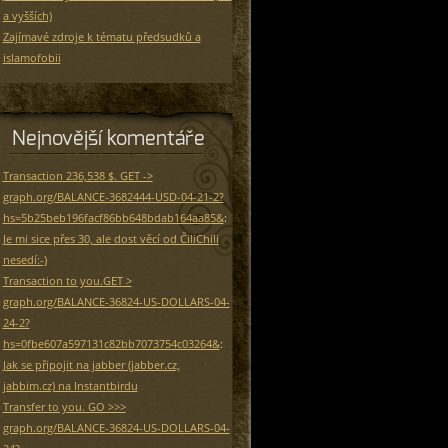
a vyšších)
Zajímavé zdroje k tématu předsudků a
islamofobii
Nejnovější komentáře
Transaction 236,538 $. GET ->
graph.org/BALANCE-3682444-USD-04-21-2?
hs=5b25beb196facf86bb648bdab164aa85&
:
Je mi sice přes 30, ale dost věcí od ČiliChili
nesedí:-)
Transaction to you.GET >
graph.org/BALANCE-36824-US-DOLLARS-04-
24-2?
hs=0fbe607a597131c82bb7073754c03264&
:
Jak se připojit na jabber (jabber.cz,
jabbim.cz) na Instantbirdu
Transfer to you. GO >>>
graph.org/BALANCE-36824-US-DOLLARS-04-