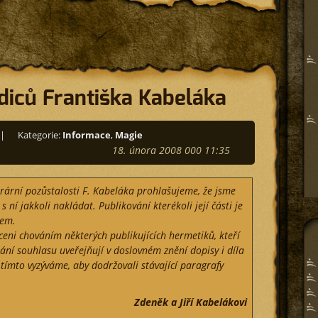
diců Františka Kabeláka
|
Kategorie:
Informace
,
Magie
18. února 2008 000 11:35
terární pozůstalosti F. Kabeláka prohlašujeme, že jsme
 s ní jakkoli nakládat. Publikování kterékoli její části je
sem.
eni chováním některých publikujících hermetiků, kteří
ání souhlasu uveřejňují v doslovném znění dopisy i díla
é tímto vyzýváme, aby dodržovali stávající paragrafy
Zdeněk a Jiří Kabelákovi