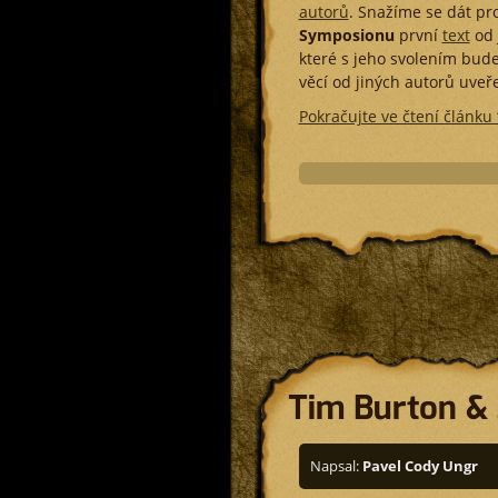
autorů
. Snažíme se dát pr
Symposionu
první
text
od
které s jeho svolením bu
věcí od jiných autorů uveř
Pokračujte ve čtení článku 
Tim Burton &
Napsal:
Pavel Cody Ungr