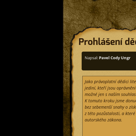
Prohlášení dě
Napsal:
Pavel Cody Ungr
Jako právoplatní dědici li
jediní, kteří jsou oprávněni
možné jen s naším souhla
K tomuto kroku jsme donuc
bez sebemenší snahy o získ
z této pozůstalosti, a kter
autorského zákona.