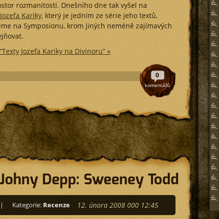
ostor rozmanitosti. Dnešního dne tak vyšel na
Jozefa Kariky
, který je jedním ze série jeho textů,
deme na Symposionu, krom jiných neméně zajímavých
ejňovat.
“Texty Jozefa Kariky na Divinoru” »
0
komentářů
 Johny Depp: Sweeney Todd
|
Kategorie:
Recenze
12. února 2008 000 12:45