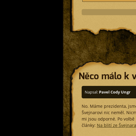
Něco málo k v
Napsal:
Pavel Cody Ungr
No. Máme prezidenta, jsme 
Švejnarovi nic neměl. Nicm
mi jsou odporné. Po volbě
články:
Na blití ze Švejnar