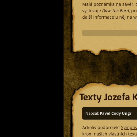
Malá poznámka na závěr, d
vyslovuje
Dave the Bard
, pr
další informace u něj na
w
Texty Jozefa 
Napsal:
Pavel Cody Ungr
Ačkoliv podprojekt
Sympos
krom našich vlastních text