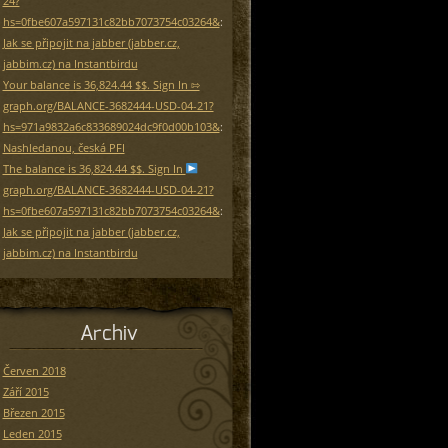
24?
hs=0fbe607a597131c82bb7073754c03264&
:
Jak se připojit na jabber (jabber.cz,
jabbim.cz) na Instantbirdu
Your balance is 36,824.44 $$. Sign In ⇰
graph.org/BALANCE-3682444-USD-04-21?
hs=971a9832a6c833689024dc9f0d00b103&
:
Nashledanou, česká PFI
The balance is 36,824.44 $$. Sign In
graph.org/BALANCE-3682444-USD-04-21?
hs=0fbe607a597131c82bb7073754c03264&
:
Jak se připojit na jabber (jabber.cz,
jabbim.cz) na Instantbirdu
Archiv
Červen 2018
Září 2015
Březen 2015
Leden 2015