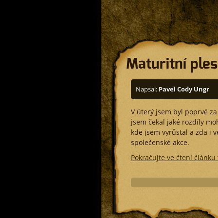
Maturitní ple
Napsal:
Pavel Cody Ungr
V úterý jsem byl poprvé z
jsem čekal jaké rozdíly moh
kde jsem vyrůstal a zda i v
společenské akce.
Pokračujte ve čtení článku 