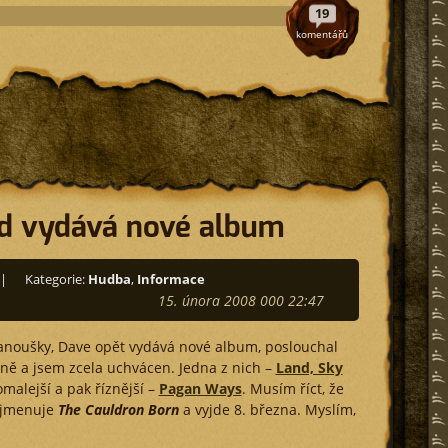
19
komentářů
d vydává nové album
|
Kategorie:
Hudba
,
Informace
15. února 2008 000 22:47
anoušky, Dave opět vydává nové album, poslouchal
ně a jsem zcela uchvácen. Jedna z nich –
Land, Sky
malejší a pak říznější –
Pagan Ways
. Musím říct, že
e jmenuje
The Cauldron Born
a vyjde 8. března. Myslím,