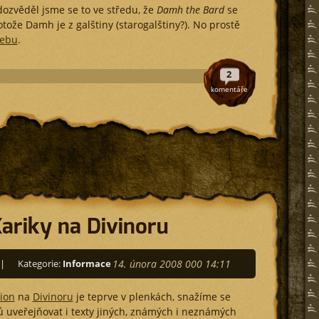
ozvěděl jsme se to ve středu, že
Damh the Bard
se
otože Damh je z galštiny (starogalštiny?). No prostě
ebu
.
2
komentáře
Kariky na Divinoru
|
Kategorie:
Informace
14. února 2008 000 14:11
ion
na
Divinoru
je teprve v plenkách, snažíme se
ů uveřejňovat i texty jiných, známých i neznámých