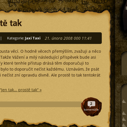
tě tak
|
Kategorie:
Jaxi Taxi
21. února 2008 000 11:41
ousta věcí. O hodně věcech přemýšlím, zvažuji a něco
Takže Vážení a milý následující příspěvek bude asi
Ty které tenhle přístup drásá těm doporučuji to
 bylo to doporučit nečíst každému. Uznávám, že psát
 nečíst zní opravdu divně. Ale prostě to tak tentokrát
“Jen tak… prostě tak” »
2
komentáře