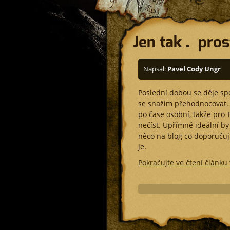
Jen tak… pros
Napsal:
Pavel Cody Ungr
Poslední dobou se děje sp
se snažím přehodnocovat. 
po čase osobní, takže pro 
nečíst. Upřímně ideální by
něco na blog co doporučuji
je.
Pokračujte ve čtení článku 