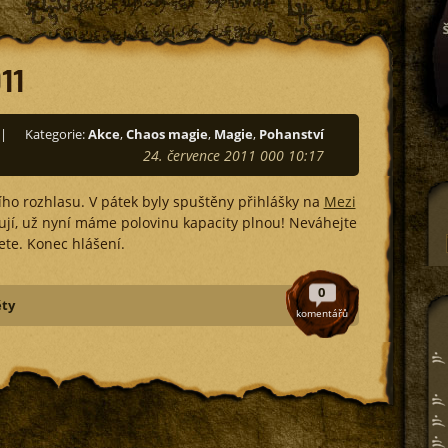
11
|
Kategorie:
Akce
,
Chaos magie
,
Magie
,
Pohanství
24. července 2011 000 10:17
ího rozhlasu. V pátek byly spuštěny přihlášky na
Mezi
šují, už nyní máme polovinu kapacity plnou! Neváhejte
jete. Konec hlášení.
0
ěty
komentářů