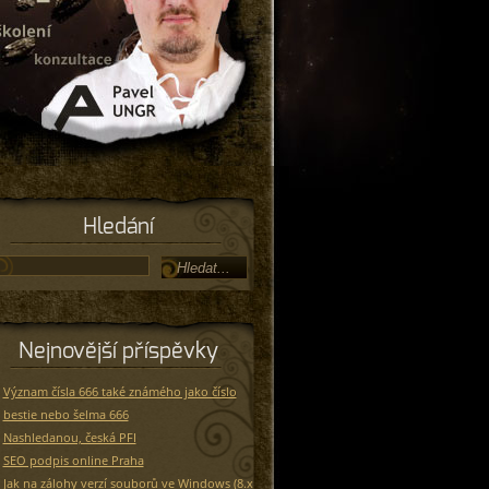
Hledání
Nejnovější příspěvky
Význam čísla 666 také známého jako číslo
bestie nebo šelma 666
Nashledanou, česká PFI
SEO podpis online Praha
Jak na zálohy verzí souborů ve Windows (8.x