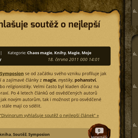
lašuje soutěž o nejlepší
|
Kategorie:
Chaos magie
,
Knihy
,
Magie
,
Moje
y
18. června 2011 000 14:01
 Symposion
se od začátku svého vzniku profiluje jak
í a zajímavé články z
magie
,
mystiky
,
pohanství
,
bo
religionistiky
. Velmi často byl kladen důraz na
raxí. Po 4 letech článků od osvědčených autorů
t jak novým autorům, tak i možnost pro osvědčené
stále mají co sdělit.
 “Divinorum vyhlašuje soutěž o nejlepší článek” »
0
kniha
,
Soutěž
,
Symposion
komentářů