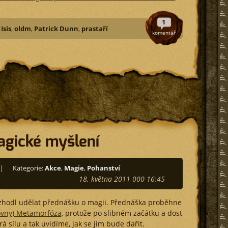
1
,
Isis
,
oldm
,
Patrick Dunn
,
prastaří
komentář
agické myšlení
|
Kategorie:
Akce
,
Magie
,
Pohanství
18. května 2011 000 16:45
zhodl udělat přednášku o magii. Přednáška proběhne
jovny) Metamorfóza
, protože po slibném začátku a dost
 sílu a tak uvidíme, jak se jim bude dařit.