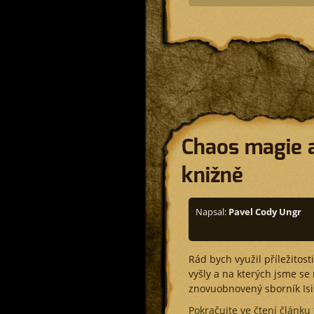
Chaos magie 
knižně
Napsal:
Pavel Cody Ungr
Rád bych využil příležitost
vyšly a na kterých jsme s
znovuobnovený sborník Isis
Pokračujte ve čtení článku