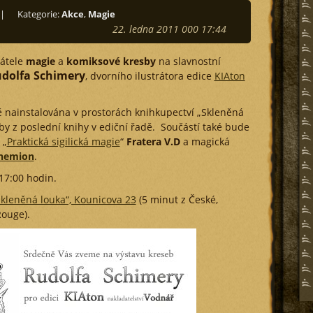
|
Kategorie:
Akce
,
Magie
22. ledna 2011 000 17:44
átele
magie
a
komiksové kresby
na slavnostní
dolfa Schimery
, dvorního ilustrátora edice
KIAton
ě nainstalována v prostorách knihkupectví „Skleněná
by z poslední knihy v ediční řadě. Součástí také bude
 „
Praktická sigilická magie
“
Fratera V.D
a magická
hemion
.
 17:00 hodin.
kleněná louka“, Kounicova 23
(5 minut z České,
ouge).