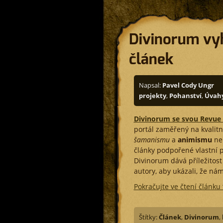
Divinorum vyh
článek
Napsal:
Pavel Cody Ungr
projekty
,
Pohanství
,
Úvah
Divinorum se svou Revue
portál zaměřený na kvalitn
šamanismu
a
animismu
ne
články podpořené vlastní p
Divinorum dává příležitos
autory, aby ukázali, že nám 
Pokračujte ve čtení článku
Štítky:
Článek
,
Divinorum
,