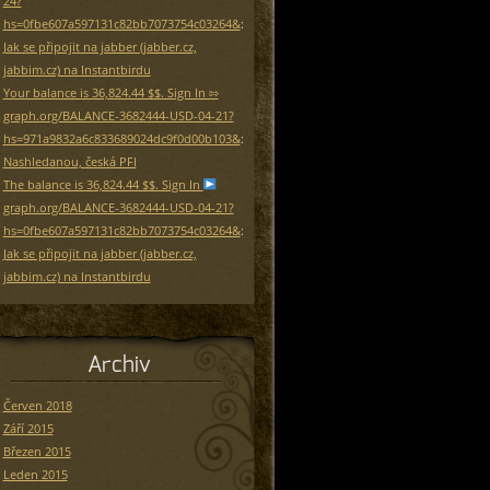
24?
hs=0fbe607a597131c82bb7073754c03264&
:
Jak se připojit na jabber (jabber.cz,
jabbim.cz) na Instantbirdu
Your balance is 36,824.44 $$. Sign In ⇰
graph.org/BALANCE-3682444-USD-04-21?
hs=971a9832a6c833689024dc9f0d00b103&
:
Nashledanou, česká PFI
The balance is 36,824.44 $$. Sign In
graph.org/BALANCE-3682444-USD-04-21?
hs=0fbe607a597131c82bb7073754c03264&
:
Jak se připojit na jabber (jabber.cz,
jabbim.cz) na Instantbirdu
Archiv
Červen 2018
Září 2015
Březen 2015
Leden 2015