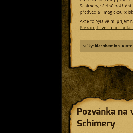
Schimery, včetně pokřtění
předvedla i magickou (dis
Akce to byla velmi příjemná
Pokračujte ve čtení článku
Štítky:
blasphemion
,
KIAto
Pozvánka na 
Schimery