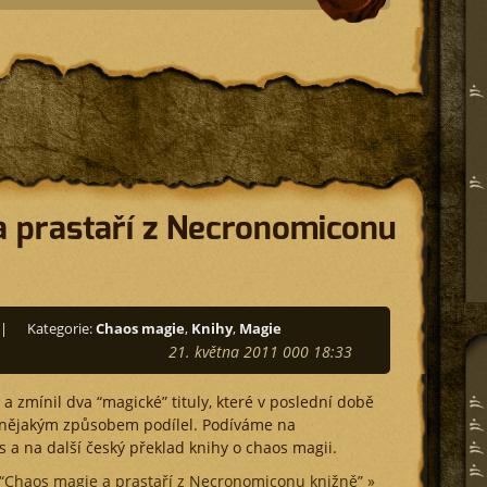
a prastaří z Necronomiconu
|
Kategorie:
Chaos magie
,
Knihy
,
Magie
21. května 2011 000 18:33
i a zmínil dva “magické” tituly, které v poslední době
e nějakým způsobem podílel. Podíváme na
 a na další český překlad knihy o chaos magii.
 “Chaos magie a prastaří z Necronomiconu knižně” »