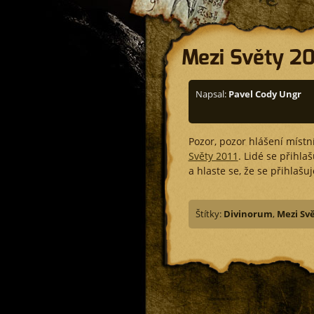
Mezi Světy 20
Napsal:
Pavel Cody Ungr
Pozor, pozor hlášení místn
Světy 2011
. Lidé se přihla
a hlaste se, že se přihlašu
Štítky:
Divinorum
,
Mezi Sv