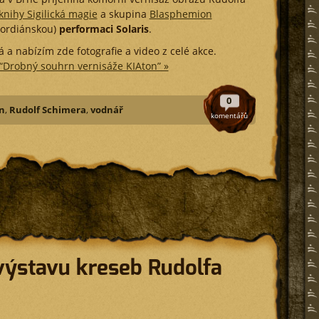
knihy Sigilická magie
a skupina
Blasphemion
kordiánskou)
performaci Solaris
.
 a nabízím zde fotografie a video z celé akce.
 “Drobný souhrn vernisáže KIAton” »
0
n
,
Rudolf Schimera
,
vodnář
komentářů
výstavu kreseb Rudolfa