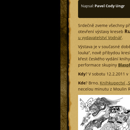
Napsal:
Pavel Cody Ungr
Srdečně zveme všechny př
Ru
otevření výstavy kreseb
u vydavatelství Vodnář
.
Výstava je v současné dob
louka“, nově přibydou kres
křest českého vydání knihy
performace skupiny
Blasp
Kdy
? V sobotu 12.2.2011 v
Kde
? Brno,
Knihkupectví „S
necelou minutu z Moulin R