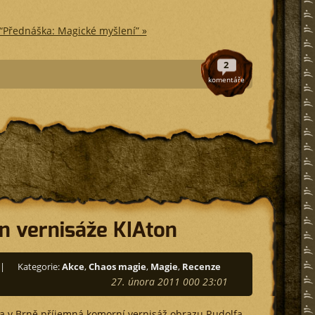
 “Přednáška: Magické myšlení” »
2
komentáře
n vernisáže KIAton
|
Kategorie:
Akce
,
Chaos magie
,
Magie
,
Recenze
27. února 2011 000 23:01
 v Brně příjemná komorní vernisáž obrazu Rudolfa