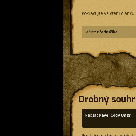
Pokračujte ve čtení článku
Štítky:
Přednáška
Drobný souhr
Napsal:
Pavel Cody Ungr
Před dvěma týdny proběhla