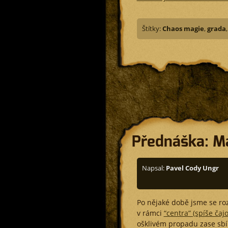
Štítky:
Chaos magie
,
grada
Přednáška: M
Napsal:
Pavel Cody Ungr
Po nějaké době jsme se ro
v rámci
“centra” (spíše ča
ošklivém propadu zase sbírá