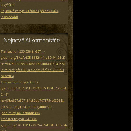
a vyšších)
Zajímavé zdroje k tématu předsudků a
islamofobii
Nejnovější komentáře
Transaction 236,538 $. GET ->
graph.org/BALANCE-3682444-USD-04-21-2?
hs=5b25beb196facf86bb648bdab164aa85&
:
Je mi sice přes 30, ale dost věcí od ČiliChili
nesedí:-)
Transaction to you.GET >
graph.org/BALANCE-36824-US-DOLLARS-04-
24-2?
hs=0fbe607a597131c82bb7073754c03264&
:
Jak se připojit na jabber (jabber.cz,
jabbim.cz) na Instantbirdu
Transfer to you. GO >>>
graph.org/BALANCE-36824-US-DOLLARS-04-