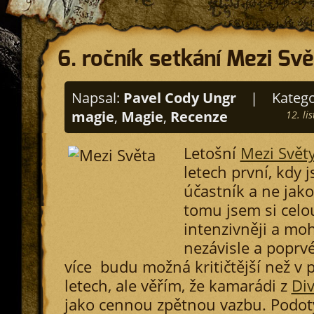
6. ročník setkání Mezi Sv
Napsal:
Pavel Cody Ungr
|
Katego
magie
,
Magie
,
Recenze
12. li
Letošní
Mezi Svět
letech první, kdy j
účastník a ne jako
tomu jsem si celou
intenzivněji a mohl
nezávisle a poprv
více budu možná kritičtější než v 
letech, ale věřím, že kamarádi z
Di
jako cennou zpětnou vazbu. Podot