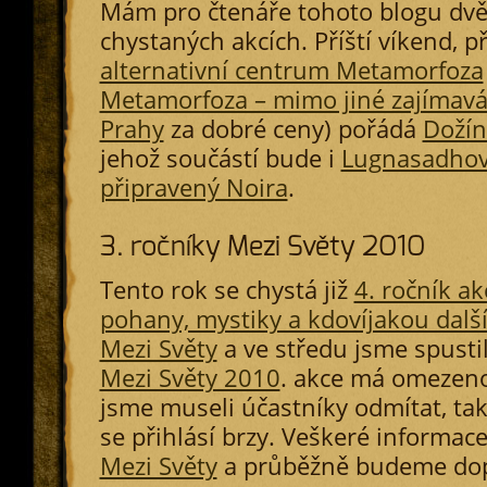
Mám pro čtenáře tohoto blogu dvě
chystaných akcích. Příští víkend, př
alternativní centrum Metamorfoza
Metamorfoza – mimo jiné zajímavá
Prahy
za dobré ceny) pořádá
Dožín
jehož součástí bude i
Lugnasadhový
připravený Noira
.
3. ročníky Mezi Světy 2O1O
Tento rok se chystá již
4. ročník a
pohany, mystiky a kdovíjakou další
Mezi Světy
a ve středu jsme spusti
Mezi Světy 2010
. akce má omezeno
jsme museli účastníky odmítat, takž
se přihlásí brzy. Veškeré informac
Mezi Světy
a průběžně budeme dop