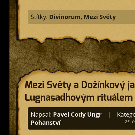
Štítky:
Divinorum
,
Mezi Světy
Mezi Světy a Dožínkový j
Lugnasadhovým rituálem
Napsal:
Pavel Cody Ungr
|
Katego
Pohanství
25. č