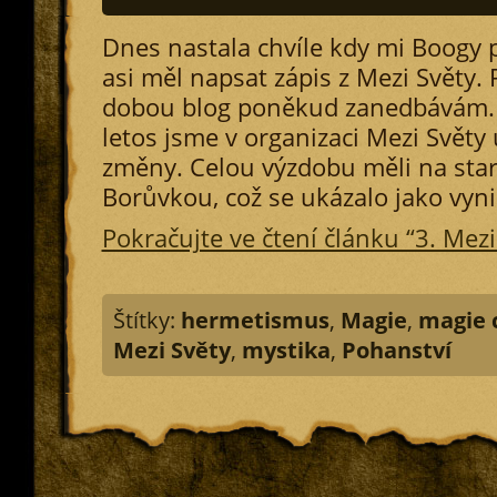
Dnes nastala chvíle kdy mi Boogy 
asi měl napsat zápis z Mezi Světy.
dobou blog poněkud zanedbávám. a
letos jsme v organizaci Mezi Světy 
změny. Celou výzdobu měli na star
Borůvkou, což se ukázalo jako vynik
Pokračujte ve čtení článku “3. Mezi
Štítky:
hermetismus
,
Magie
,
magie 
Mezi Světy
,
mystika
,
Pohanství