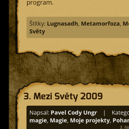
program.
Štítky:
Lugnasadh
,
Metamorfoza
,
M
Světy
3. Mezi Světy 2009
Napsal:
Pavel Cody Ungr
|
Katego
magie
,
Magie
,
Moje projekty
,
Pohan
3. l