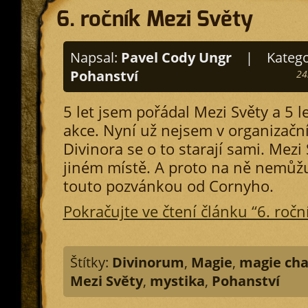
6. ročník Mezi Světy
Napsal:
Pavel Cody Ungr
|
Katego
Pohanství
24
5 let jsem pořádal Mezi Světy a 5 l
akce. Nyní už nejsem v organizačn
Divinora se o to starají sami. Mezi
jiném místě. A proto na ně nemůž
touto pozvánkou od Cornyho.
Pokračujte ve čtení článku “6. ročn
Štítky:
Divinorum
,
Magie
,
magie ch
Mezi Světy
,
mystika
,
Pohanství