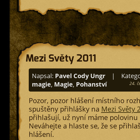
Mezi Světy 2011
Napsal:
Pavel Cody Ungr
|
Katego
magie
,
Magie
,
Pohanství
24. č
Pozor, pozor hlášení místního rozh
spuštěny přihlášky na
Mezi Světy 
přihlašují, už nyní máme polovinu 
Neváhejte a hlaste se, že se přihla
hlášení.