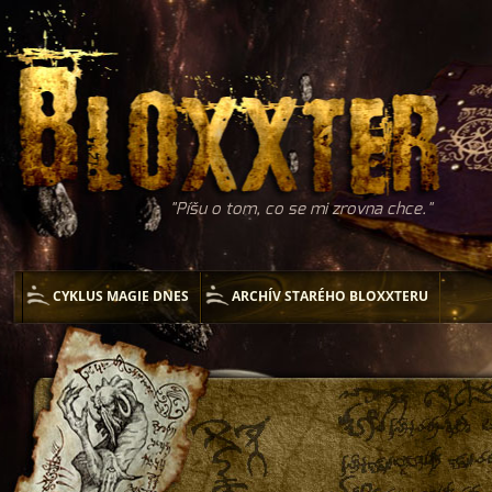
Píšu o tom, co se mi zrovna chce.
CYKLUS MAGIE DNES
ARCHÍV STARÉHO BLOXXTERU