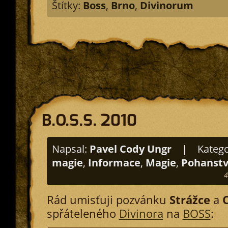
Štítky:
Boss
,
Brno
,
Divinorum
B.O.S.S. 2010
Napsal:
Pavel Cody Ungr
|
Katego
magie
,
Informace
,
Magie
,
Pohanstv
4
Rád umisťuji pozvánku
Strážce
a
C
spřáteleného
Divinora
na
BOSS
: