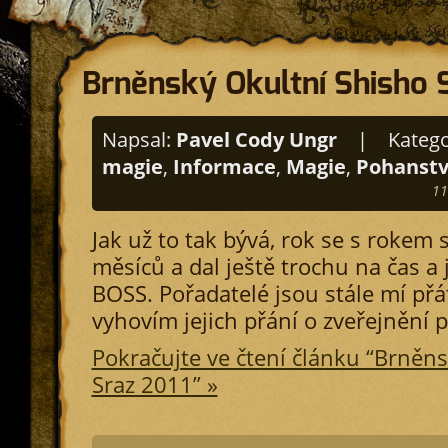
Brněnský Okultní Shisho 
Napsal:
Pavel Cody Ungr
|
Katego
magie
,
Informace
,
Magie
,
Pohanstv
11
Jak už to tak bývá, rok se s rokem 
měsíců a dal ještě trochu na čas a j
BOSS. Pořadatelé jsou stále mí přát
vyhovím jejich přání o zveřejnění 
Pokračujte ve čtení článku “Brněn
Sraz 2011” »