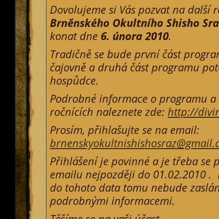
Dovolujeme si Vás pozvat na další r
Brněnského Okultního Shisho Sr
konat dne
6. února 2010
.
Tradičně se bude první část progr
čajovně a druhá část programu po
hospůdce.
Podrobné informace o programu a
ročnících naleznete zde:
http://div
Prosím, přihlašujte se na email:
brnenskyokultnishishosraz@gmail
Přihlášení je povinné a je třeba se 
emailu nejpozději do 01.02.2010 . 
do tohoto data tomu nebude zaslán
podrobnými informacemi.
Těšíme se na vaši účast.