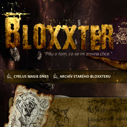
Píšu o tom, co se mi zrovna chce.
CYKLUS MAGIE DNES
ARCHÍV STARÉHO BLOXXTERU