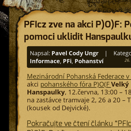
PFIcz zve na akci P)O)F: 
pomoci uklidit Hanspaulk
Napsal:
Pavel Cody Ungr
|
Katego
Informace
,
PFi
,
Pohanství
26.
Mezinárodní Pohanská Federace v
akci
pohanského fóra P)O(F
Velký 
Hanspaulky
, 12.června, 13:00 – 1
na zastávce tramvaje 2, 26 a 20 –
(kousek od Dejvické).
Pokračujte ve čtení článku “PFIc