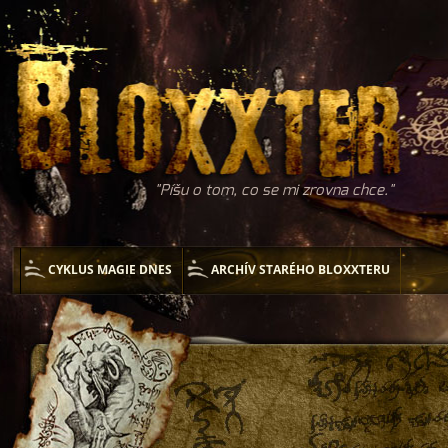
Píšu o tom, co se mi zrovna chce.
CYKLUS MAGIE DNES
ARCHÍV STARÉHO BLOXXTERU