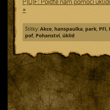
P)O)F: Pojďte nám pomoci uklid
»
Štítky:
Akce
,
hanspaulka
,
park
,
PFi
,
pof
,
Pohanství
,
úklid