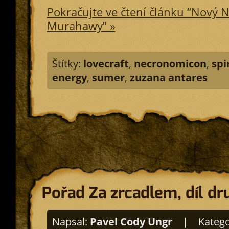
Pokračujte ve čtení článku “Nový 
Murahawy” »
Štítky:
lovecraft
,
necronomicon
,
spi
energy
,
sumer
,
zuzana antares
Pořad Za zrcadlem, díl dr
Napsal:
Pavel Cody Ungr
|
Katego