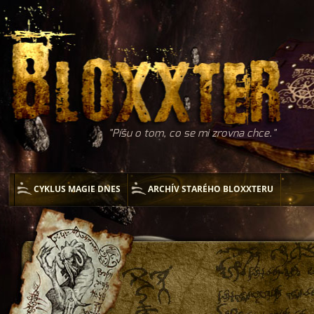
Píšu o tom, co se mi zrovna chce.
CYKLUS MAGIE DNES
ARCHÍV STARÉHO BLOXXTERU