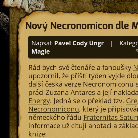
Nový Necronomicon dle 
Napsal:
Pavel Cody Ungr
|
Katego
Magie
8
Rád bych své čtenáře a fanoušky
N
upozornil, že příští týden vyjde d
další česká verze Necronomiconu s
práci Zuzana Antares a její naklada
Energy
. Jedná se o překlad tzv.
Gre
Necronomiconu
, který je připisov
německého řádu
Fraternitas Satur
informace už citují anotaci a zákla
knize: