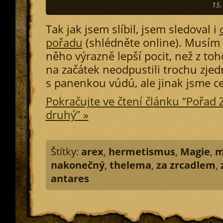
15.
Tak jak jsem slíbil, jsem sledoval i
pořadu
(shlédněte online). Musím 
něho výrazně lepší pocit, než z toh
na začátek neodpustili trochu zje
s panenkou vúdú, ale jinak jsme c
Pokračujte ve čtení článku “Pořad Z
druhý” »
Štítky:
arex
,
hermetismus
,
Magie
,
m
nakonečný
,
thelema
,
za zrcadlem
,
antares