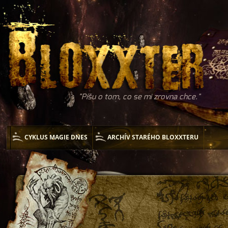
Píšu o tom, co se mi zrovna chce.
CYKLUS MAGIE DNES
ARCHÍV STARÉHO BLOXXTERU