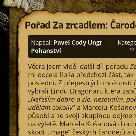
Pořad Za zrcadlem: Čarod
Napsal:
Pavel Cody Ungr
|
Katego
Pohanství
30.
Včera jsem viděl další díl pořadu
Z
mi docela líbila předchozí část, tak 
poslední. Z přepestrých možností 
vybrali Lindu Dragonari, která za
„
Neřeším dobro a zlo, nesoudím, poku
udělám cokoliv
“ a Marcelu Košanov
působila se svojí skupinou dojmem
na výletě. Marcela Košanová dlou
škodí „image“ českých čarodějů a č