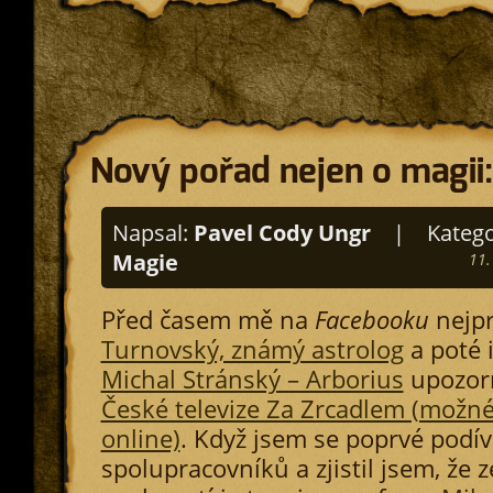
Nový pořad nejen o magii
Napsal:
Pavel Cody Ungr
|
Katego
Magie
11.
Před časem mě na
Facebooku
nejp
Turnovský, známý astrolog
a poté 
Michal Stránský – Arborius
upozorn
České televize Za Zrcadlem (možn
online)
. Když jsem se poprvé podí
spolupracovníků a zjistil jsem, že