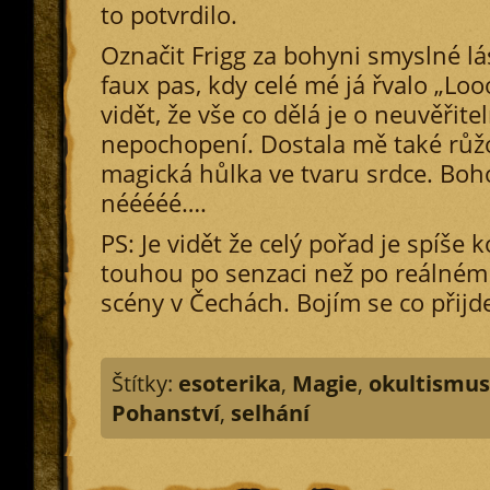
to potvrdilo.
Označit Frigg za bohyni smyslné lá
faux pas, kdy celé mé já řvalo „Looo
vidět, že vše co dělá je o neuvěřit
nepochopení. Dostala mě také růž
magická hůlka ve tvaru srdce. Bo
nééééé….
PS: Je vidět že celý pořad je spíše 
touhou po senzaci než po reálném
scény v Čechách. Bojím se co přijde
Štítky:
esoterika
,
Magie
,
okultismus
Pohanství
,
selhání