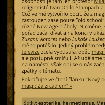
osobností je tam jen profesor
Mil
religionisté
Ivan Odilo Štampach
a
Což ve mě vytvořilo pocit, že z ma
zastoupen zase pouze “old school
různé New Age bláboly. Nicméně, 
pořad začal dívat a na konci v ukáz
Zuzanu Antares
nebo
Lukáše Loužec
mě to potěšilo. Jediný problém tedy
televize
zcela vypustila, opět,
magii
ale postupně smiřuji. Až uděláme
na náměstí, však oni se o nás začn
zpátky k tématu.
Pokračujte ve čtení článku “Nový 
magii: Za zrcadlem” »
Štítky:
esoterika
,
hermetismus
,
Mag