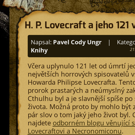
H. P. Lovecraft a jeho 121 
Napsal:
Pavel Cody Ungr
|
Katego
Knihy
21
Včera uplynulo 121 let od úmrtí j
největších horrových spisovatelů 
Howarda Philipse Lovecrafta. Ten
prorok prastarých a neúmyslný za
Cthulhu byl a je slavnější spíše po
života. Možná proto by mohlo být 
pár slov o tom jaký jeho život byl. 
najdete
odborném blogu věnující s
Lovecraftovi a Necronomiconu
.