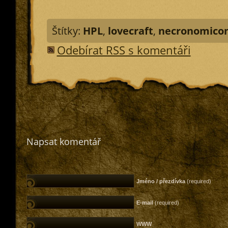
Štítky:
HPL
,
lovecraft
,
necronomico
Odebírat RSS s komentáři
Napsat komentář
Jméno / přezdívka
(required)
E-mail
(required)
WWW