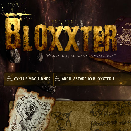
Píšu o tom, co se mi zrovna chce.
CYKLUS MAGIE DNES
ARCHÍV STARÉHO BLOXXTERU