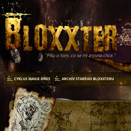
Píšu o tom, co se mi zrovna chce.
CYKLUS MAGIE DNES
ARCHÍV STARÉHO BLOXXTERU