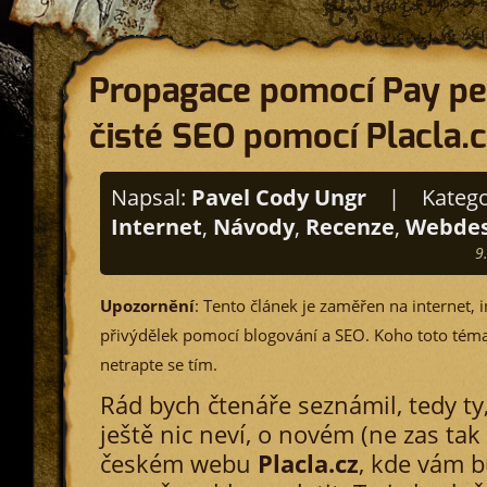
Propagace pomocí Pay pe
čisté SEO pomocí Placla.c
Napsal:
Pavel Cody Ungr
|
Katego
Internet
,
Návody
,
Recenze
,
Webdes
9
Upozornění
: Tento článek je zaměřen na internet, 
přivýdělek pomocí blogování a SEO. Koho toto téma
netrapte se tím.
Rád bych čtenáře seznámil, tedy ty,
ještě nic neví, o novém (ne zas ta
českém webu
Placla.cz
, kde vám b