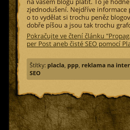
na vašem blogu platit. To je hodně
zjednodušení. Nejdříve informace p
o to vydělat si trochu peněz blogov
dobře píšou a jsou tak trochu gra
Pokračujte ve čtení článku “Propa
per Post aneb čisté SEO pomocí Pla
Štítky:
placla
,
ppp
,
reklama na inte
SEO