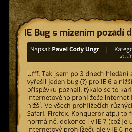
IE Bug s mizením pozadí d
Napsal:
Pavel Cody Ungr
|
Katego
21. li
Ufff. Tak jsem po 3 dnech hledání 
vyřešil jeden bug (?) pro IE 6 a nižší
příspěvku poznali, týkalo se to kar
internetového prohlížeče Internet 
nižší. Ve všech prohlížečích různýc
Safari, Firefox, Konqueror atp.) to
normálně, dokonce i v IE 7 (což je
internetový prohlížeč), ale v IE 6 ne