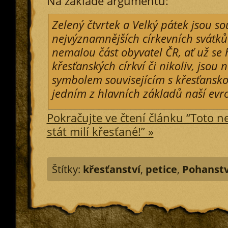
Na základě argumentu:
Zelený čtvrtek a Velký pátek jsou so
nejvýznamnějších církevních svátků
nemalou část obyvatel ČR, ať už se h
křesťanských církví či nikoliv, js
symbolem souvisejícím s křesťanskou
jedním z hlavních základů naší evro
Pokračujte ve čtení článku “Toto n
stát milí křesťané!” »
Štítky:
křesťanství
,
petice
,
Pohanstv