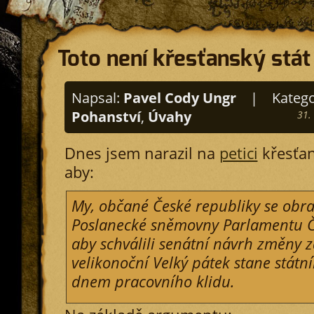
Toto není křesťanský stát
Napsal:
Pavel Cody Ungr
|
Katego
Pohanství
,
Úvahy
31.
Dnes jsem narazil na
petici
křesťan
aby:
My, občané České republiky se obr
Poslanecké sněmovny Parlamentu Č
aby schválili senátní návrh změny z
velikonoční Velký pátek stane stát
dnem pracovního klidu.