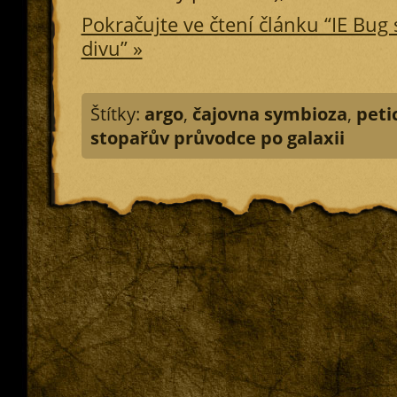
Pokračujte ve čtení článku “IE Bug
divu” »
Štítky:
argo
,
čajovna symbioza
,
peti
stopařův průvodce po galaxii