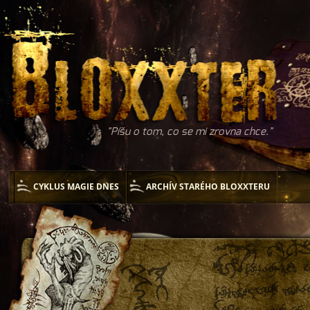
Píšu o tom, co se mi zrovna chce.
CYKLUS MAGIE DNES
ARCHÍV STARÉHO BLOXXTERU