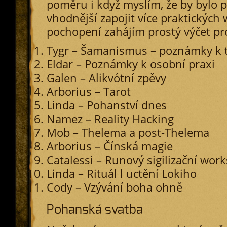
poměru i když myslím, že by bylo p
vhodnější zapojit více praktických
pochopení zahájím prostý výčet p
Tygr – Šamanismus – poznámky k
Eldar – Poznámky k osobní praxi
Galen – Alikvótní zpěvy
Arborius – Tarot
Linda – Pohanství dnes
Namez – Reality Hacking
Mob – Thelema a post-Thelema
Arborius – Čínská magie
Catalessi – Runový sigilizační wor
Linda – Rituál l uctění Lokiho
Cody – Vzývání boha ohně
Pohanská svatba