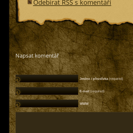
Odebírat RSS s komentáři
Napsat komentář
Jméno / přezdívka
(required)
E-mail
(required)
WWW