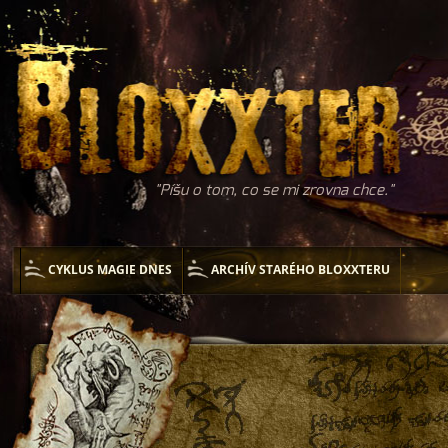
Píšu o tom, co se mi zrovna chce.
CYKLUS MAGIE DNES
ARCHÍV STARÉHO BLOXXTERU