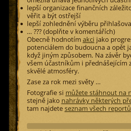
lepší organizace finančních záležit
věřit a být ostřejší
lepší zohlednění výběru přihlašov
… ??? (doplňte v komentářích)
Obecně hodnotím
akci
jako progres
potenciálem do budoucna a opět j
když jiným způsobem. Na závěr by
všem účastníkům i přednášejícím z
skvělé atmosféry.
Zase za rok mezi světy …
Fotografie si
můžete stáhnout na n
stejně jako
nahrávky některých př
tam najdete
seznam všech reportů