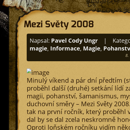
Mezi Světy 2008
Napsal:
Pavel Cody Ungr
|
Katego
magie
,
Informace
,
Magie
,
Pohanstv
8.
Minulý víkend a pár dní předtím (s
proběhl další (druhé) setkání lídí z
magii, pohanství, šamanismus, mys
duchovní směry – Mezi Světy 2008.
tak na první ročník, který proběhl
dal by se dal zcela neskromně hon
Oproti loňském ročníku vidím něk