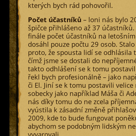
kterých bych rád pohovořil.
Počet účastníků
– loni nás bylo 20
špičce přihlášeno až 37 účastníků. 
finále počet účastníků na letošním
dosáhl pouze počtu 29 osob. Stalo
proto, že spousta lidí se odhlásila 
čímž jsme se dostali do nepříjemné
takto odhlášení se k tomu postavil
řekl bych profesionálně – jako např
či El. Jiní se k tomu postavili veli
sobecky jako například Máša či Adel
nás díky tomu do ne zcela příjemná
vyústila k zásadní změně přihlašov
2009, kde to bude fungovat poněku
abychom se podobným lidským n
vyvarovali.