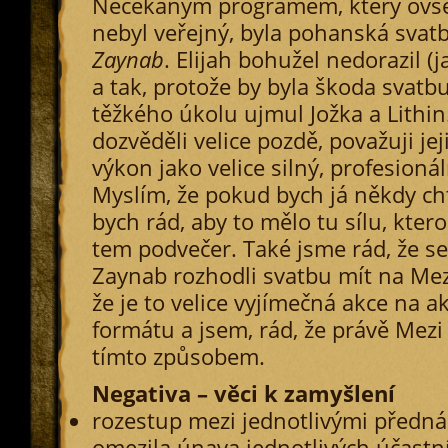
Nečekaným programem, který ovš
nebyl veřejný, byla pohanská svat
Zaynab
. Elijah bohužel nedorazil (j
a tak, protože by byla škoda svatbu
těžkého úkolu ujmul Jožka a Lithin.
dozvěděli velice pozdě, považuji jej
výkon jako velice silný, profesioná
Myslím, že pokud bych já někdy cht
bych rád, aby to mělo tu sílu, ktero
tem podvečer. Také jsme rád, že se
Zaynab rozhodli svatbu mít na Mezi
že je to velice vyjímečná akce na a
formátu a jsem, rád, že právě Mezi 
tímto způsobem.
Negativa – věci k zamyšlení
rozestup mezi jednotlivými předná
omezila únava jednotlivých účastn