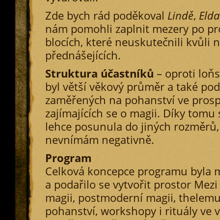
Zde bych rád poděkoval
Lindě
,
Elda
nám pomohli zaplnit mezery po p
blocích, které neuskutečnili kvůli
přednášejících.
Struktura účastníků
– oproti loň
byl větší věkový průměr a také pod
zaměřených na pohanství ve prospě
zajímajících se o magii. Díky tomu
lehce posunula do jiných rozměrů,
nevnímám negativně.
Program
Celková koncepce programu byla 
a podařilo se vytvořit prostor Mezi
magii, postmoderní magii, thelem
pohanství, workshopy i rituály ve