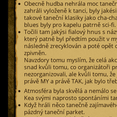
Obecně hudba nehrála moc tanečně
zahráli vyloženě k tanci, byly jakési
takové taneční klasiky jako cha-cha
blues byly pro kapelu patrně sci-fi.
Točili tam jakýsi fialový hnus s n
který patně byl předtím použit v my
následně zrecyklován a poté opět
zpivněn.
Navzdory tomu myslím, že celá akc
snad kvůli tomu, co organizátoři p
nezorganizovali, ale kvůli tomu, že
právě MY a právě TAK, jak bylo tře
Atmosféra byla skvělá a nemálo se o
Kea svými naprosto spontáními ta
Když hráli něco tanečně zajímavéh
pázdný taneční parket.