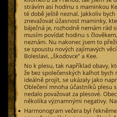
strávím asi hodinu s maminkou Ke
té době ještě neznal. Jakkoliv bych
znevažovat úžasnost maminky, kt
báječná je, rozhodně nemám rád si
musím povídat hodinu s člověkem,
neznám. Nu nakonec jsem to přeži
se spoustu nových zajímavých věc
Boleslavi, „škodovce“ a Kee.
No k plesu, tak například obavy, kt
že bez společenských kalhot bych
ideálně projít, se ukázaly jako napr
Oblečení mnoha účastníků plesu 
nedalo považovat za plesové. Obecn
několika významnými negativy. Nap
Harmonogram večera byl řekněme, 