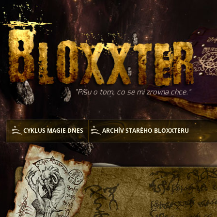
Píšu o tom, co se mi zrovna chce.
CYKLUS MAGIE DNES
ARCHÍV STARÉHO BLOXXTERU