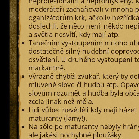
neprofesionální a nepromyšlený. M
moderátoři zachaňovali v mnoha p
oganizátorům krk, ačkoliv nezřídk
doslechli, že něco není, někdo nepř
a světla nesvítí, kdy mají atp.
Tanečním vystoupením mnoho ubra
dostatečně silný hudební doprovod
osvětlení. U druhého vystoupení to
markantně.
Výrazně chyběl zvukař, který by do
mluvené slovo či hudbu atp. Opav
slovům rozumět a hudba byla obč
zcela jinak než měla.
Lidi vůbec nevěděli kdy mají házet
maturanty (lamy!).
Na sólo po maturanty nebyly hrány
ale jakési pochybné ploužáky.