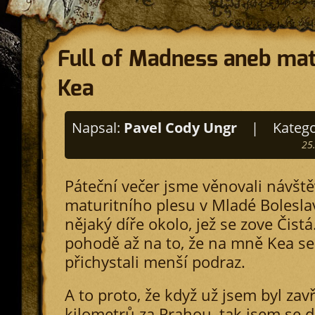
Full of Madness aneb matu
Kea
Napsal:
Pavel Cody Ungr
|
Katego
25
Páteční večer jsme věnovali návště
maturitního plesu v Mladé Boleslav
nějaký díře okolo, jež se zove Čistá
pohodě až na to, že na mně Kea s
přichystali menší podraz.
A to proto, že když už jsem byl zav
kilometrů za Prahou, tak jsem se d