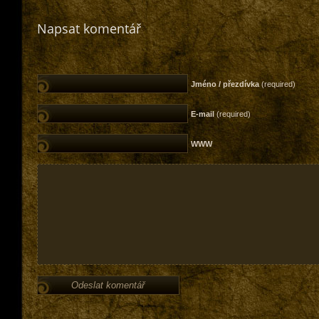
Napsat komentář
Jméno / přezdívka
(required)
E-mail
(required)
WWW