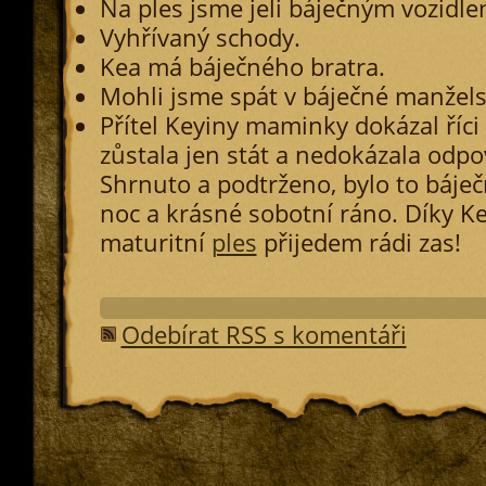
Na ples jsme jeli báječným vozidle
Vyhřívaný schody.
Kea má báječného bratra.
Mohli jsme spát v báječné manžels
Přítel Keyiny maminky dokázal říci L
zůstala jen stát a nedokázala odpo
Shrnuto a podtrženo, bylo to báječ
noc a krásné sobotní ráno. Díky Ke
maturitní
ples
přijedem rádi zas!
Odebírat RSS s komentáři